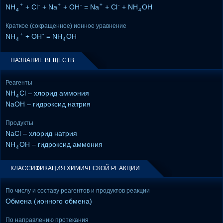
+
-
+
-
+
-
NH
+ Cl
+ Na
+ OH
= Na
+ Cl
+ NH
OH
4
4
Краткое (сокращенное) ионное уравнение
+
-
NH
+ OH
= NH
OH
4
4
НАЗВАНИЕ ВЕЩЕСТВ
Реагенты
NH
Cl – хлорид аммония
4
NaOH – гидроксид натрия
Продукты
NaCl – хлорид натрия
NH
OH – гидроксид аммония
4
КЛАССИФИКАЦИЯ ХИМИЧЕСКОЙ РЕАКЦИИ
По числу и составу реагентов и продуктов реакции
Обмена (ионного обмена)
По направлению протекания