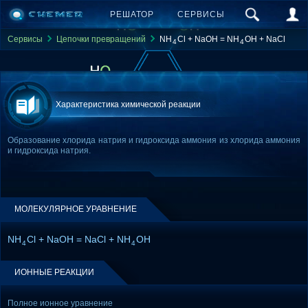
РЕШАТОР
СЕРВИСЫ
Сервисы
Цепочки превращений
NH
Cl + NaOH = NH
OH + NaCl
4
4
Характеристика химической реакции
Образование хлорида натрия и гидроксида аммония из хлорида аммония
и гидроксида натрия.
МОЛЕКУЛЯРНОЕ УРАВНЕНИЕ
NH
Cl + NaOH = NaCl + NH
OH
4
4
ИОННЫЕ РЕАКЦИИ
Полное ионное уравнение