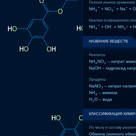
Полное ионное уравнение
+
-
+
NH
+ NO
+ Na
+ 
4
3
Краткое (сокращенное) ио
+
-
NH
+ OH
= NH
↑ + H
4
3
НАЗВАНИЕ ВЕЩЕСТВ
Реагенты
NH
NO
– нитрат амм
4
3
NaOH – гидроксид нат
Продукты
NaNO
– нитрат натри
3
NH
– аммиак
3
H
O – вода
2
КЛАССИФИКАЦИЯ ХИМИЧ
По числу и составу реаген
Обмена (ионного обме