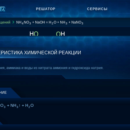
РЕШАТОР
СЕРВИСЫ
ащений
NH
NO
+ NaOH = H
O + NH
+ NaNO
4
3
2
3
3
ЕРИСТИКА ХИМИЧЕСКОЙ РЕАКЦИИ
ия, аммиака и воды из нитрата аммония и гидроксида натрия.
НИЕ
NO
+ NH
↑ + H
O
3
3
2