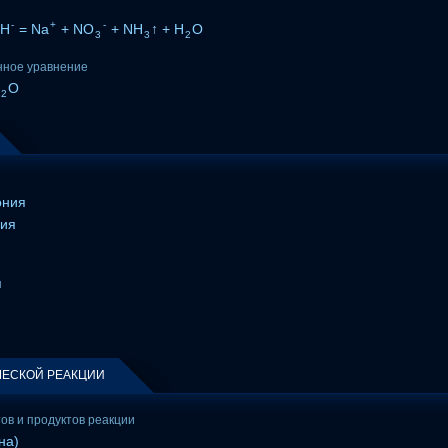
-
+
-
OH
= Na
+ NO
+ NH
↑ + H
O
3
3
2
нное уравнение
O
2
ония
рия
я
ЕСКОЙ РЕАКЦИИ
тов и продуктов реакции
на)