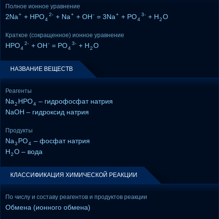
Полное ионное уравнение
+
2-
+
-
+
3-
2Na
+ HPO
+ Na
+ OH
= 3Na
+ PO
+ H
O
4
4
2
Краткое (сокращенное) ионное уравнение
2-
-
3-
HPO
+ OH
= PO
+ H
O
4
4
2
НАЗВАНИЕ ВЕЩЕСТВ
Реагенты
Na
HPO
– гидрофосфат натрия
2
4
NaOH – гидроксид натрия
Продукты
Na
PO
– фосфат натрия
3
4
H
O – вода
2
КЛАССИФИКАЦИЯ ХИМИЧЕСКОЙ РЕАКЦИИ
По числу и составу реагентов и продуктов реакции
Обмена (ионного обмена)