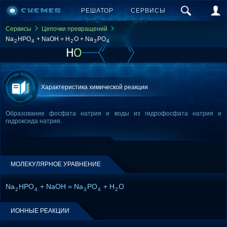
РЕШАТОР
СЕРВИСЫ
Сервисы
Цепочки превращений
Na
HPO
+ NaOH = H
O + Na
PO
2
4
2
3
4
Характеристика химической реакции
Образование фосфата натрия и воды из гидрофосфата натрия и
гидроксида натрия.
МОЛЕКУЛЯРНОЕ УРАВНЕНИЕ
Na
HPO
+ NaOH = Na
PO
+ H
O
2
4
3
4
2
ИОННЫЕ РЕАКЦИИ