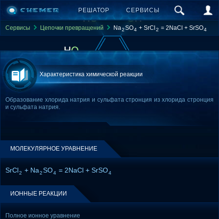
РЕШАТОР
СЕРВИСЫ
Сервисы
Цепочки превращений
Na
SO
+ SrCl
= 2NaCl + SrSO
2
4
2
4
Характеристика химической реакции
Образование хлорида натрия и сульфата стронция из хлорида стронция
и сульфата натрия.
МОЛЕКУЛЯРНОЕ УРАВНЕНИЕ
SrCl
+ Na
SO
= 2NaCl + SrSO
2
2
4
4
ИОННЫЕ РЕАКЦИИ
Полное ионное уравнение