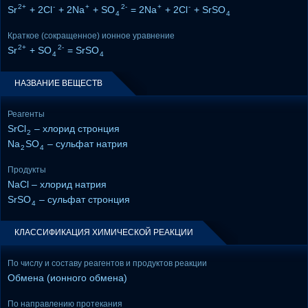
2+
-
+
2-
+
-
Sr
+ 2Cl
+ 2Na
+ SO
= 2Na
+ 2Cl
+ SrSO
4
4
Краткое (сокращенное) ионное уравнение
2+
2-
Sr
+ SO
= SrSO
4
4
НАЗВАНИЕ ВЕЩЕСТВ
Реагенты
SrCl
– хлорид стронция
2
Na
SO
– сульфат натрия
2
4
Продукты
NaCl – хлорид натрия
SrSO
– сульфат стронция
4
КЛАССИФИКАЦИЯ ХИМИЧЕСКОЙ РЕАКЦИИ
По числу и составу реагентов и продуктов реакции
Обмена (ионного обмена)
По направлению протекания