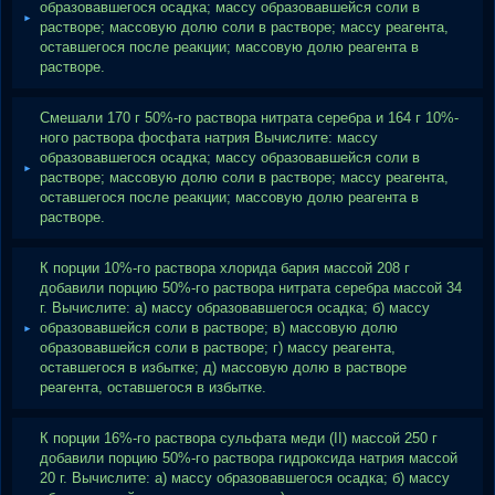
образовавшегося осадка; массу образовавшейся соли в
растворе; массовую долю соли в растворе; массу реагента,
оставшегося после реакции; массовую долю реагента в
растворе.
Смешали 170 г 50%-го раствора нитрата серебра и 164 г 10%-
ного раствора фосфата натрия Вычислите: массу
образовавшегося осадка; массу образовавшейся соли в
растворе; массовую долю соли в растворе; массу реагента,
оставшегося после реакции; массовую долю реагента в
растворе.
К порции 10%-го раствора хлорида бария массой 208 г
добавили порцию 50%-го раствора нитрата серебра массой 34
г. Вычислите: а) массу образовавшегося осадка; б) массу
образовавшейся соли в растворе; в) массовую долю
образовавшейся соли в растворе; г) массу реагента,
оставшегося в избытке; д) массовую долю в растворе
реагента, оставшегося в избытке.
К порции 16%-го раствора сульфата меди (II) массой 250 г
добавили порцию 50%-го раствора гидроксида натрия массой
20 г. Вычислите: а) массу образовавшегося осадка; б) массу