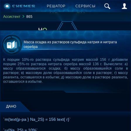
РЕШАТОР
СЕРВИСЫ
Ассистент
865
Масса осадка из растворов сульфида натрия и нитрата
серебра
К порции 10%-го раствора сульфида натрия массой 156 г добавили
порцию 25%-го раствора нитрата серебра массой 136 г. Вычислите: а)
массу образовавшегося осадка; б) массу образовавшейся соли в
растворе; в) массовую долю образовавшейся соли в растворе; г) массу
реагента, оставшегося в избытке; д) массовую долю в растворе реагента,
оставшегося в избытке.
ДАНО
`m(text{р-ра } Na_2S) = 156 text{ г}`
`ω(Na_2S) = 10%`