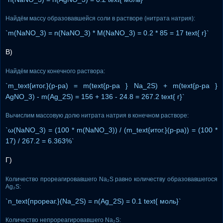
Найдём массу образовавшейся соли в растворе (нитрата натрия):
`m(NaNO_3) = n(NaNO_3) * M(NaNO_3) = 0.2 * 85 = 17 text{ г}`
В)
Найдём массу конечного раствора:
`m_text{итог.}(р-ра) = m(text{р-ра } Na_2S) + m(text{р-ра }
AgNO_3) - m(Ag_2S) = 156 + 136 - 24.8 = 267.2 text{ г}`
Вычислим массовую долю нитрата натрия в конечном растворе:
`ω(NaNO_3) = (100 * m(NaNO_3)) / (m_text{итог.}(р-ра)) = (100 *
17) / 267.2 = 6.363%`
Г)
Количество прореагировавшего Na₂S равно количеству образовавшегося
Ag₂S:
`n_text{прореаг.}(Na_2S) = n(Ag_2S) = 0.1 text{ моль}`
Количество непрореагировавшего Na₂S: