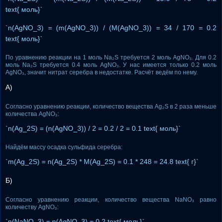
text{ моль}`
`n(AgNO_3) = (m(AgNO_3)) / (M(AgNO_3)) = 34 / 170 = 0.2
text{ моль}`
По уравнению реакции на 1 моль Na₂S требуется 2 моль AgNO₃. Для 0.2
моль Na₂S требуется 0.4 моль AgNO₃. У нас имеется только 0.2 моль
AgNO₃, значит нитрат серебра в недостатке. Расчёт ведём по нему.
А)
Согласно уравнению реакции, количество вещества Ag₂S в 2 раза меньше
количества AgNO₃:
`n(Ag_2S) = (n(AgNO_3)) / 2 = 0.2 / 2 = 0.1 text{ моль}`
Найдём массу осадка сульфида серебра:
`m(Ag_2S) = n(Ag_2S) * M(Ag_2S) = 0.1 * 248 = 24.8 text{ г}`
Б)
Согласно уравнению реакции, количество вещества NaNO₃ равно
количеству AgNO₃:
`n(NaNO_3) = n(AgNO_3) = 0.2 text{ моль}`