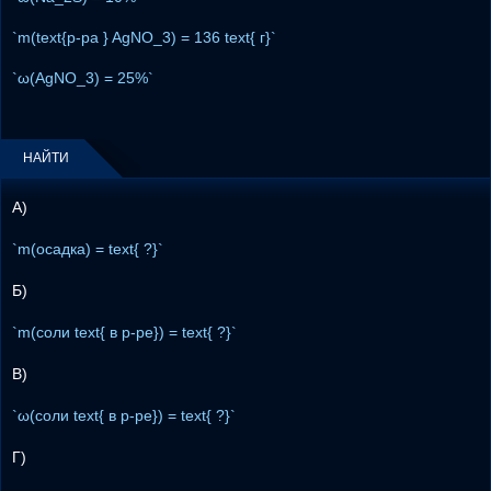
`m(text{р-ра } AgNO_3) = 136 text{ г}`
`ω(AgNO_3) = 25%`
НАЙТИ
А)
`m(осадка) = text{ ?}`
Б)
`m(соли text{ в р-ре}) = text{ ?}`
В)
`ω(соли text{ в р-ре}) = text{ ?}`
Г)