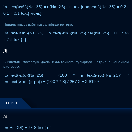
`n_text{изб.}(Na_2S) = n(Na_2S) - n_text{прореаг.}(Na_2S) = 0.2 -
0.1 = 0.1 text{ моль}`
Найдём массу избытка сульфида натрия:
`m_text{изб.}(Na_2S) = n_text{изб.}(Na_2S) * M(Na_2S) = 0.1 * 78
= 7.8 text{ г}`
Д)
Вычислим массовую долю избыточного сульфида натрия в конечном
растворе:
`ω_text{изб.}(Na_2S) = (100 * m_text{изб.}(Na_2S)) /
(m_text{итог.}(р-ра)) = (100 * 7.8) / 267.2 = 2.919%`
ОТВЕТ
А)
`m(Ag_2S) = 24.8 text{ г}`