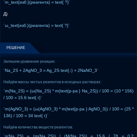
`m_text{изб.}(реагента) = text{ ?}`
Д)
`ω_text{изб.}(реагента) = text{ ?}`
РЕШЕНИЕ
Запишем уравнение реакции:
`Na_2S + 2AgNO_3 = Ag_2S text{↓} + 2NaNO_3`
Найдём массы чистых реагентов в исходных растворах:
`m(Na_2S) = (ω(Na_2S) * m(text{р-ра } Na_2S)) / 100 = (10 * 156)
/ 100 = 15.6 text{ г}`
`m(AgNO_3) = (ω(AgNO_3) * m(text{р-ра } AgNO_3)) / 100 = (25 *
136) / 100 = 34 text{ г}`
Найдём количества веществ реагентов:
`n(Na_2S) = (m(Na_2S)) / (M(Na_2S)) = 15.6 / 78 = 0.2