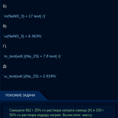
Б)
`m(NaNO_3) = 17 text{ г}`
В)
`ω(NaNO_3) = 6.363%`
Г)
`m_text{изб.}(Na_2S) = 7.8 text{ г}`
Д)
`ω_text{изб.}(Na_2S) = 2.919%`
ПОХОЖИЕ ЗАДАЧИ
Смешали 662 г 25%-го раствора нитрата свинца (II) и 150 г
50%-го раствора иодида натрия. Вычислите: массу