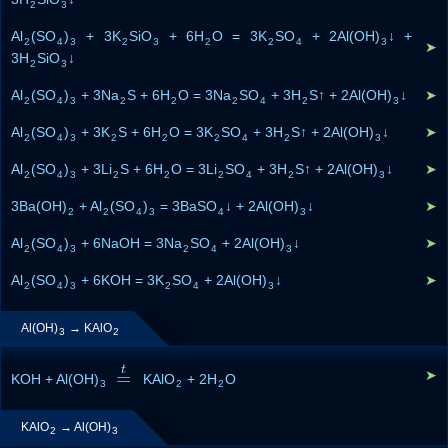
2
3
Al
(SO
)
+ 3K
SiO
+ 6H
O = 3K
SO
+ 2Al(OH)
↓ +
2
4
3
2
3
2
2
4
3
➤
3H
SiO
↓
2
3
Al
(SO
)
+ 3Na
S + 6H
O = 3Na
SO
+ 3H
S↑ + 2Al(OH)
↓
➤
2
4
3
2
2
2
4
2
3
Al
(SO
)
+ 3K
S + 6H
O = 3K
SO
+ 3H
S↑ + 2Al(OH)
↓
➤
2
4
3
2
2
2
4
2
3
Al
(SO
)
+ 3Li
S + 6H
O = 3Li
SO
+ 3H
S↑ + 2Al(OH)
↓
➤
2
4
3
2
2
2
4
2
3
3Ba(OH)
+ Al
(SO
)
= 3BaSO
↓ + 2Al(OH)
↓
➤
2
2
4
3
4
3
Al
(SO
)
+ 6NaOH = 3Na
SO
+ 2Al(OH)
↓
➤
2
4
3
2
4
3
Al
(SO
)
+ 6KOH = 3K
SO
+ 2Al(OH)
↓
➤
2
4
3
2
4
3
Al(OH)
→ KAlO
3
2
t
=
➤
KOH + Al(OH)
=
t
KAlO
+ 2H
O
3
2
2
KAlO
→ Al(OH)
2
3