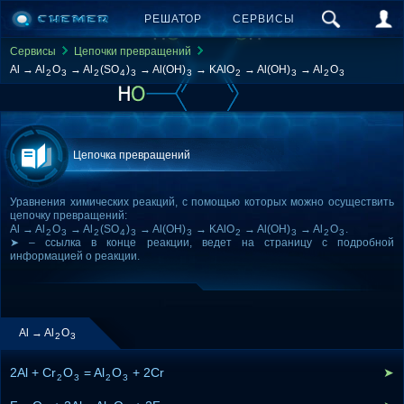
РЕШАТОР
СЕРВИСЫ
Сервисы
Цепочки превращений
Al → Al
O
→ Al
(SO
)
→ Al(OH)
→ KAlO
→ Al(OH)
→ Al
O
2
3
2
4
3
3
2
3
2
3
Цепочка превращений
Уравнения химических реакций, с помощью которых можно осуществить
цепочку превращений:
Al → Al
O
→ Al
(SO
)
→ Al(OH)
→ KAlO
→ Al(OH)
→ Al
O
.
2
3
2
4
3
3
2
3
2
3
➤ – ссылка в конце реакции, ведет на страницу с подробной
информацией о реакции.
Al → Al
O
2
3
2Al + Cr
O
= Al
O
+ 2Cr
➤
2
3
2
3