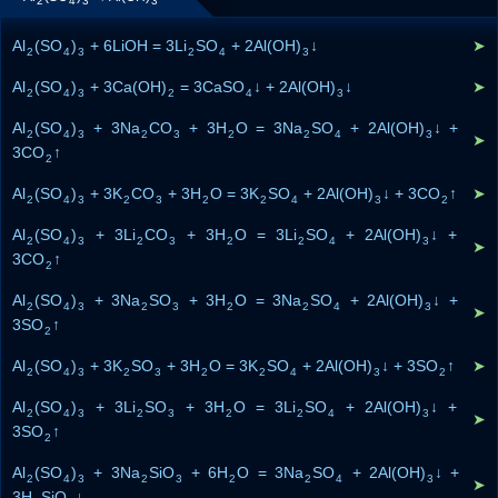
2
4
3
3
Al
(SO
)
+ 6LiOH = 3Li
SO
+ 2Al(OH)
↓
➤
2
4
3
2
4
3
Al
(SO
)
+ 3Ca(OH)
= 3CaSO
↓ + 2Al(OH)
↓
➤
2
4
3
2
4
3
Al
(SO
)
+ 3Na
CO
+ 3H
O = 3Na
SO
+ 2Al(OH)
↓ +
2
4
3
2
3
2
2
4
3
➤
3CO
↑
2
Al
(SO
)
+ 3K
CO
+ 3H
O = 3K
SO
+ 2Al(OH)
↓ + 3CO
↑
➤
2
4
3
2
3
2
2
4
3
2
Al
(SO
)
+ 3Li
CO
+ 3H
O = 3Li
SO
+ 2Al(OH)
↓ +
2
4
3
2
3
2
2
4
3
➤
3CO
↑
2
Al
(SO
)
+ 3Na
SO
+ 3H
O = 3Na
SO
+ 2Al(OH)
↓ +
2
4
3
2
3
2
2
4
3
➤
3SO
↑
2
Al
(SO
)
+ 3K
SO
+ 3H
O = 3K
SO
+ 2Al(OH)
↓ + 3SO
↑
➤
2
4
3
2
3
2
2
4
3
2
Al
(SO
)
+ 3Li
SO
+ 3H
O = 3Li
SO
+ 2Al(OH)
↓ +
2
4
3
2
3
2
2
4
3
➤
3SO
↑
2
Al
(SO
)
+ 3Na
SiO
+ 6H
O = 3Na
SO
+ 2Al(OH)
↓ +
2
4
3
2
3
2
2
4
3
➤
3H
SiO
↓