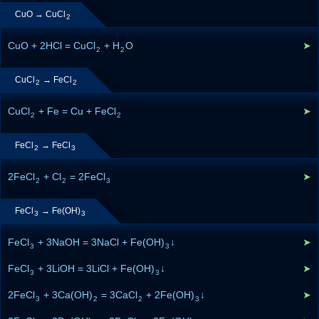
CuO → CuCl
2
CuO + 2HCl = CuCl
+ H
O
➤
2
2
CuCl
→ FeCl
2
2
CuCl
+ Fe = Cu + FeCl
➤
2
2
FeCl
→ FeCl
2
3
2FeCl
+ Cl
= 2FeCl
➤
2
2
3
FeCl
→ Fe(OH)
3
3
FeCl
+ 3NaOH = 3NaCl + Fe(OH)
↓
➤
3
3
FeCl
+ 3LiOH = 3LiCl + Fe(OH)
↓
➤
3
3
2FeCl
+ 3Ca(OH)
= 3CaCl
+ 2Fe(OH)
↓
➤
3
2
2
3