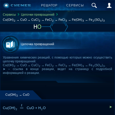
РЕШАТОР
СЕРВИСЫ
Сервисы
Цепочки превращений
Cu(OH)
→ CuO → CuCl
→ FeCl
→ FeCl
→ Fe(OH)
→ Fe
(SO
)
2
2
2
3
3
2
4
3
Цепочка превращений
Уравнения химических реакций, с помощью которых можно осуществить
цепочку превращений:
Cu(OH)
→ CuO → CuCl
→ FeCl
→ FeCl
→ Fe(OH)
→ Fe
(SO
)
.
2
2
2
3
3
2
4
3
➤ – ссылка в конце реакции, ведет на страницу с подробной
информацией о реакции.
Cu(OH)
→ CuO
2
t
=
➤
Cu(OH)
=
t
CuO + H
O
2
2