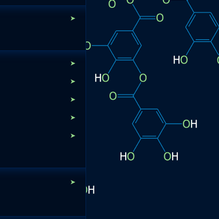
➤
➤
➤
➤
➤
➤
➤