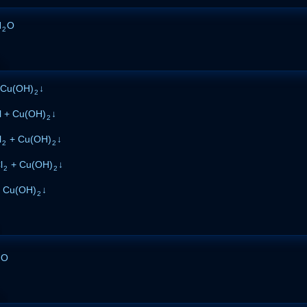
H
O
2
 Cu(OH)
↓
2
 + Cu(OH)
↓
2
l
+ Cu(OH)
↓
2
2
l
+ Cu(OH)
↓
2
2
+ Cu(OH)
↓
2
O
2