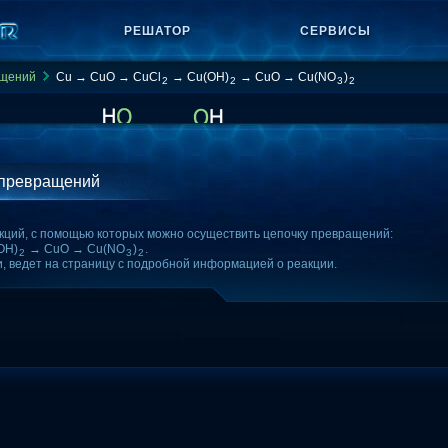
РЕШАТОР
СЕРВИСЫ
ащений
Cu → CuO → CuCl
→ Cu(OH)
→ CuO → Cu(NO
)
2
2
3
2
 превращений
кций, с помощью которых можно осуществить цепочку превращений:
OH)
→ CuO → Cu(NO
)
.
2
3
2
и, ведет на страницу с подробной информацией о реакции.