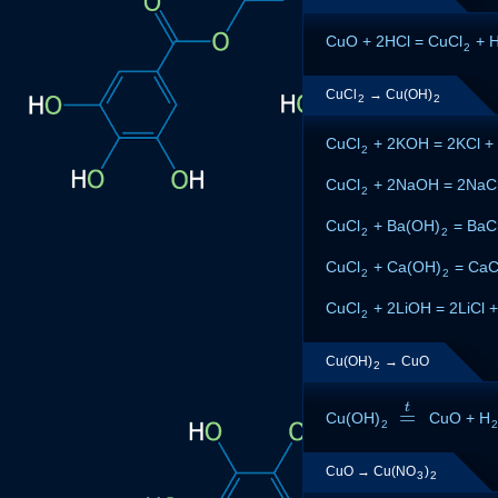
CuO + 2HCl = CuCl
+ 
2
CuCl
→ Cu(OH)
2
2
CuCl
+ 2KOH = 2KCl +
2
CuCl
+ 2NaOH = 2NaCl
2
CuCl
+ Ba(OH)
= BaC
2
2
CuCl
+ Ca(OH)
= CaC
2
2
CuCl
+ 2LiOH = 2LiCl 
2
Cu(OH)
→ CuO
2
t
=
Cu(OH)
=
t
CuO + H
2
CuO → Cu(NO
)
3
2