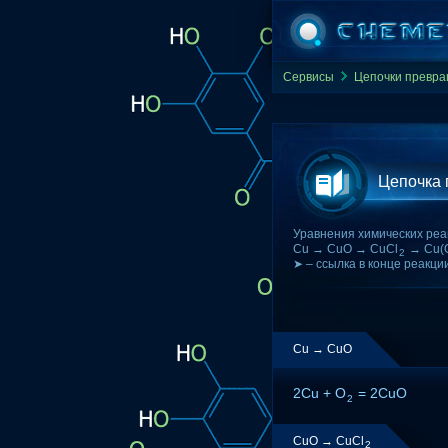
Сервисы
Цепочки превр
Цепочка
Уравнения химических реа
Cu → CuO → CuCl
→ Cu(
2
➤ – ссылка в конце реакци
Cu → CuO
2Cu + O
= 2CuO
2
CuO → CuCl
2