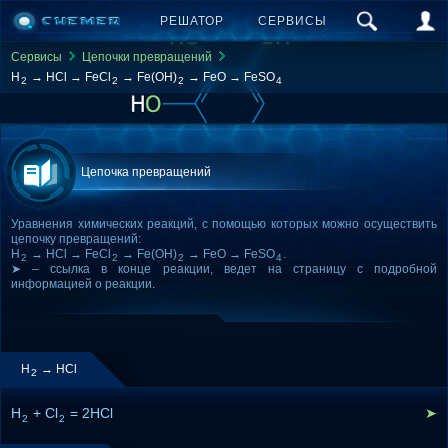
РЕШАТОР
СЕРВИСЫ
Сервисы
Цепочки превращений
H
→ HCl → FeCl
→ Fe(OH)
→ FeO → FeSO
2
2
2
4
Цепочка превращений
Уравнения химических реакций, с помощью которых можно осуществить
цепочку превращений:
H
→ HCl → FeCl
→ Fe(OH)
→ FeO → FeSO
.
2
2
2
4
➤ – ссылка в конце реакции, ведет на страницу с подробной
информацией о реакции.
H
→ HCl
2
H
+ Cl
= 2HCl
➤
2
2