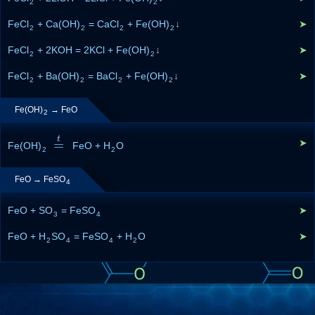
2
2
FeCl
+ Ca(OH)
= CaCl
+ Fe(OH)
↓
➤
2
2
2
2
FeCl
+ 2KOH = 2KCl + Fe(OH)
↓
➤
2
2
FeCl
+ Ba(OH)
= BaCl
+ Fe(OH)
↓
➤
2
2
2
2
Fe(OH)
→ FeO
2
t
=
➤
Fe(OH)
=
t
FeO + H
O
2
2
FeO → FeSO
4
FeO + SO
= FeSO
➤
3
4
FeO + H
SO
= FeSO
+ H
O
➤
2
4
4
2