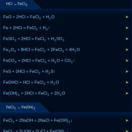
HCl → FeCl
2
FeO + 2HCl = FeCl
+ H
O
➤
2
2
Fe + 2HCl = FeCl
+ H
↑
➤
2
2
FeSO
+ 2HCl = FeCl
+ H
SO
➤
3
2
2
3
Fe
O
+ 8HCl = FeCl
+ 2FeCl
+ 4H
O
➤
3
4
2
3
2
FeCO
+ 2HCl = FeCl
+ H
O + CO
↑
➤
3
2
2
2
FeS + 2HCl = FeCl
+ H
S↑
➤
2
2
FeOHCl + HCl = FeCl
+ H
O
➤
2
2
Fe(OH)
+ 2HCl = FeCl
+ 2H
O
➤
2
2
2
FeCl
→ Fe(OH)
2
2
FeCl
+ 2NaOH = 2NaCl + Fe(OH)
↓
➤
2
2
FeCl
+ 2LiOH = 2LiCl + Fe(OH)
↓
➤