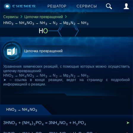
РЕШАТОР
СЕРВИСЫ
Сервисы
Цепочки превращений
HNO
→ NH
NO
→ NH
→ N
→ Mg
N
→ NH
3
4
3
3
2
3
2
3
Цепочка превращений
Уравнения химических реакций, с помощью которых можно осуществить
цепочку превращений:
HNO
→ NH
NO
→ NH
→ N
→ Mg
N
→ NH
.
3
4
3
3
2
3
2
3
➤ – ссылка в конце реакции, ведет на страницу с подробной
информацией о реакции.
HNO
→ NH
NO
3
4
3
3HNO
+ (NH
)
PO
= 3NH
NO
+ H
PO
➤
3
4
3
4
4
3
3
4