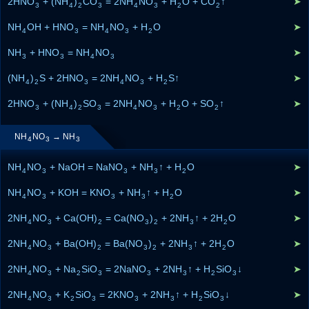
2HNO
+ (NH
)
CO
= 2NH
NO
+ H
O + CO
↑
➤
3
4
2
3
4
3
2
2
NH
OH + HNO
= NH
NO
+ H
O
➤
4
3
4
3
2
NH
+ HNO
= NH
NO
➤
3
3
4
3
(NH
)
S + 2HNO
= 2NH
NO
+ H
S↑
➤
4
2
3
4
3
2
2HNO
+ (NH
)
SO
= 2NH
NO
+ H
O + SO
↑
➤
3
4
2
3
4
3
2
2
NH
NO
→ NH
4
3
3
NH
NO
+ NaOH = NaNO
+ NH
↑ + H
O
➤
4
3
3
3
2
NH
NO
+ KOH = KNO
+ NH
↑ + H
O
➤
4
3
3
3
2
2NH
NO
+ Ca(OH)
= Ca(NO
)
+ 2NH
↑ + 2H
O
➤
4
3
2
3
2
3
2
2NH
NO
+ Ba(OH)
= Ba(NO
)
+ 2NH
↑ + 2H
O
➤
4
3
2
3
2
3
2
2NH
NO
+ Na
SiO
= 2NaNO
+ 2NH
↑ + H
SiO
↓
➤
4
3
2
3
3
3
2
3
2NH
NO
+ K
SiO
= 2KNO
+ 2NH
↑ + H
SiO
↓
➤
4
3
2
3
3
3
2
3