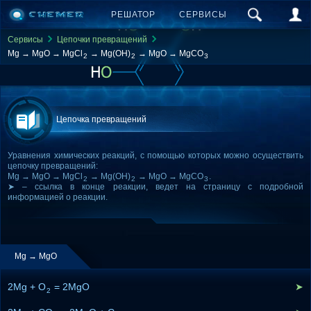
РЕШАТОР
СЕРВИСЫ
Сервисы
Цепочки превращений
Mg → MgO → MgCl
→ Mg(OH)
→ MgO → MgCO
2
2
3
Цепочка превращений
Уравнения химических реакций, с помощью которых можно осуществить
цепочку превращений:
Mg → MgO → MgCl
→ Mg(OH)
→ MgO → MgCO
.
2
2
3
➤ – ссылка в конце реакции, ведет на страницу с подробной
информацией о реакции.
Mg → MgO
2Mg + O
= 2MgO
➤
2