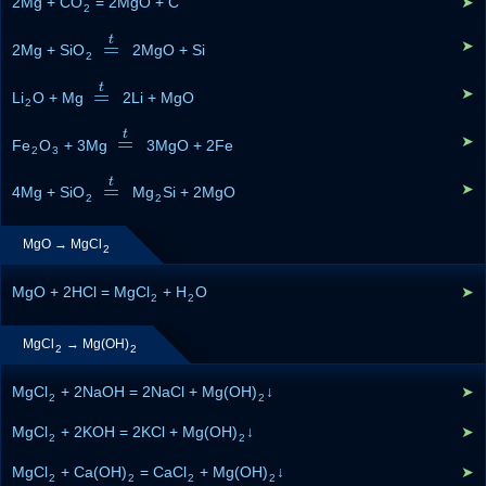
2Mg + CO
= 2MgO + C
➤
2
t
=
➤
2Mg + SiO
=
t
2MgO + Si
2
t
=
➤
Li
O + Mg
=
t
2Li + MgO
2
t
=
➤
Fe
O
+ 3Mg
=
t
3MgO + 2Fe
2
3
t
=
➤
4Mg + SiO
=
t
Mg
Si + 2MgO
2
2
MgO → MgCl
2
MgO + 2HCl = MgCl
+ H
O
➤
2
2
MgCl
→ Mg(OH)
2
2
MgCl
+ 2NaOH = 2NaCl + Mg(OH)
↓
➤
2
2
MgCl
+ 2KOH = 2KCl + Mg(OH)
↓
➤
2
2
MgCl
+ Ca(OH)
= CaCl
+ Mg(OH)
↓
➤
2
2
2
2