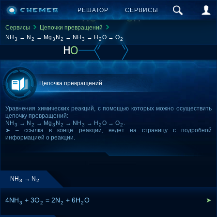
РЕШАТОР
СЕРВИСЫ
Сервисы
Цепочки превращений
NH
→ N
→ Mg
N
→ NH
→ H
O → O
3
2
3
2
3
2
2
Цепочка превращений
Уравнения химических реакций, с помощью которых можно осуществить
цепочку превращений:
NH
→ N
→ Mg
N
→ NH
→ H
O → O
.
3
2
3
2
3
2
2
➤ – ссылка в конце реакции, ведет на страницу с подробной
информацией о реакции.
NH
→ N
3
2
4NH
+ 3O
= 2N
+ 6H
O
➤
3
2
2
2