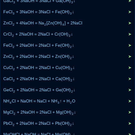
GaCl
+ 3NaOH = 3NaCl + Ga(OH)
↓
➤
3
3
FeCl
+ 3NaOH = 3NaCl + Fe(OH)
↓
➤
3
3
ZnCl
+ 4NaOH = Na
[Zn(OH)
] + 2NaCl
➤
2
2
4
CrCl
+ 2NaOH = 2NaCl + Cr(OH)
↓
➤
2
2
FeCl
+ 2NaOH = 2NaCl + Fe(OH)
↓
➤
2
2
ZnCl
+ 2NaOH = 2NaCl + Zn(OH)
↓
➤
2
2
CuCl
+ 2NaOH = 2NaCl + Cu(OH)
↓
➤
2
2
CaCl
+ 2NaOH = 2NaCl + Ca(OH)
↓
➤
2
2
GeCl
+ 2NaOH = 2NaCl + Ge(OH)
↓
➤
2
2
NH
Cl + NaOH = NaCl + NH
↑ + H
O
➤
4
3
2
MgCl
+ 2NaOH = 2NaCl + Mg(OH)
↓
➤
2
2
PbCl
+ 2NaOH = 2NaCl + Pb(OH)
↓
➤
2
2
MgOHCl + NaOH = NaCl + Mg(OH)
↓
➤