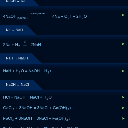
NaOH → Na
э
л
е
к
т
р
о
л
и
з
➤
=
4NaOH
=
э
л
е
к
т
р
о
л
и
4Na + O
з
↑ + 2H
O
(распл.)
2
2
Na → NaH
t
=
➤
2Na + H
=
t
2NaH
2
NaH → NaOH
NaH + H
O = NaOH + H
↑
➤
2
2
NaOH → NaCl
HCl + NaOH = NaCl + H
O
➤
2
GaCl
+ 3NaOH = 3NaCl + Ga(OH)
↓
➤
3
3
FeCl
+ 3NaOH = 3NaCl + Fe(OH)
↓
➤
3
3