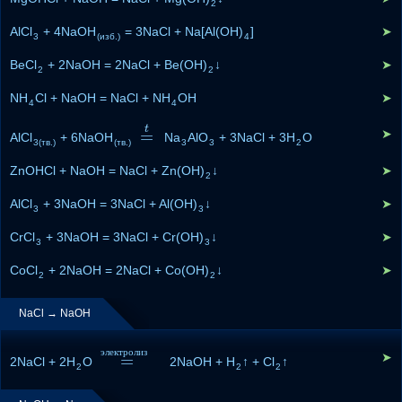
2
AlCl
+ 4NaOH
= 3NaCl + Na[Al(OH)
]
➤
3
(изб.)
4
BeCl
+ 2NaOH = 2NaCl + Be(OH)
↓
➤
2
2
NH
Cl + NaOH = NaCl + NH
OH
➤
4
4
t
=
➤
AlCl
+ 6NaOH
=
t
Na
AlO
+ 3NaCl + 3H
O
3(тв.)
(тв.)
3
3
2
ZnOHCl + NaOH = NaCl + Zn(OH)
↓
➤
2
AlCl
+ 3NaOH = 3NaCl + Al(OH)
↓
➤
3
3
CrCl
+ 3NaOH = 3NaCl + Cr(OH)
↓
➤
3
3
CoCl
+ 2NaOH = 2NaCl + Co(OH)
↓
➤
2
2
NaCl → NaOH
э
л
е
к
т
р
о
л
и
з
➤
=
2NaCl + 2H
O
=
э
л
е
к
т
р
о
л
и
2NaOH + H
з
↑ + Cl
↑
2
2
2