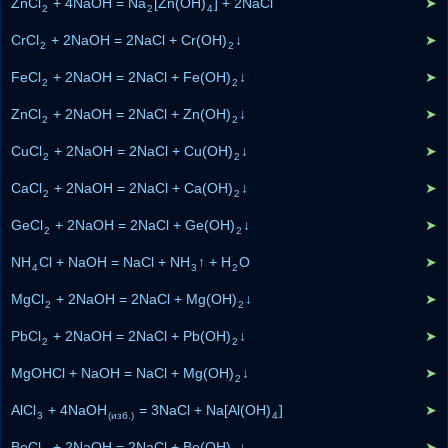
ZnCl
+ 4NaOH = Na
[Zn(OH)
] + 2NaCl
➤
2
2
4
CrCl
+ 2NaOH = 2NaCl + Cr(OH)
↓
➤
2
2
FeCl
+ 2NaOH = 2NaCl + Fe(OH)
↓
➤
2
2
ZnCl
+ 2NaOH = 2NaCl + Zn(OH)
↓
➤
2
2
CuCl
+ 2NaOH = 2NaCl + Cu(OH)
↓
➤
2
2
CaCl
+ 2NaOH = 2NaCl + Ca(OH)
↓
➤
2
2
GeCl
+ 2NaOH = 2NaCl + Ge(OH)
↓
➤
2
2
NH
Cl + NaOH = NaCl + NH
↑ + H
O
➤
4
3
2
MgCl
+ 2NaOH = 2NaCl + Mg(OH)
↓
➤
2
2
PbCl
+ 2NaOH = 2NaCl + Pb(OH)
↓
➤
2
2
MgOHCl + NaOH = NaCl + Mg(OH)
↓
➤
2
AlCl
+ 4NaOH
= 3NaCl + Na[Al(OH)
]
➤
3
(изб.)
4
BeCl
+ 2NaOH = 2NaCl + Be(OH)
↓
➤