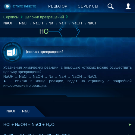
РЕШАТОР
СЕРВИСЫ
Сервисы
Цепочки превращений
NaOH → NaCl → NaOH → Na → NaH → NaOH → NaCl
Цепочка превращений
Уравнения химических реакций, с помощью которых можно осуществить
цепочку превращений:
NaOH → NaCl → NaOH → Na → NaH → NaOH → NaCl.
➤ – ссылка в конце реакции, ведет на страницу с подробной
информацией о реакции.
NaOH → NaCl
HCl + NaOH = NaCl + H
O
➤
2