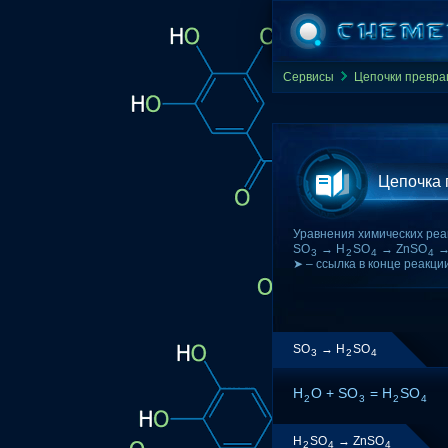
Сервисы
Цепочки превр
Цепочка
Уравнения химических реа
SO
→ H
SO
→ ZnSO
→
3
2
4
4
➤ – ссылка в конце реакци
SO
→ H
SO
3
2
4
H
O + SO
= H
SO
2
3
2
4
H
SO
→ ZnSO
2
4
4