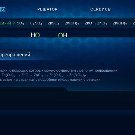
РЕШАТОР
СЕРВИСЫ
ащений
SO
→ H
SO
→ ZnSO
→ Zn(OH)
→ ZnO → ZnCl
→ Zn(OH)
→ Z
3
2
4
4
2
2
2
 превращений
кций, с помощью которых можно осуществить цепочку превращений:
 Zn(OH)
→ ZnO → ZnCl
→ Zn(OH)
→ Zn(NO
)
.
2
2
2
3
2
и, ведет на страницу с подробной информацией о реакции.