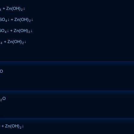
+ Zn(OH)
↓
4
2
SO
↓ + Zn(OH)
↓
4
2
SO
↓ + Zn(OH)
↓
4
2
O
+ Zn(OH)
↓
4
2
O
O
2
 + Zn(OH)
↓
2