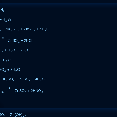
 H
↑
2
+ H
S↑
2
= Na
SO
+ ZnSO
+ 4H
O
4
2
4
4
2
t
=
=
t
ZnSO
+ 2HCl↑
4
O
+ H
O + SO
↑
4
2
2
+ H
O
2
SO
+ 2H
O
4
2
= K
SO
+ ZnSO
+ 4H
O
2
4
4
2
t
=
=
t
ZnSO
+ 2HNO
↑
онц.)
4
3
SO
+ Zn(OH)
↓
4
2