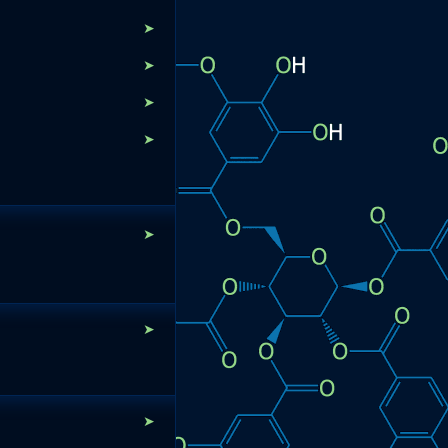
➤
➤
➤
➤
➤
➤
➤