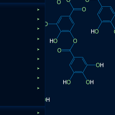
➤
➤
➤
➤
➤
➤
➤
➤
➤
➤