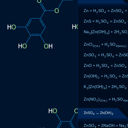
Zn + H
SO
= ZnSO
+
2
4
4
ZnS + H
SO
= ZnSO
2
4
4
Na
[Zn(OH)
] + 2H
SO
2
4
2
ZnCl
+ H
SO
2(тв.)
2
4(конц.)
ZnSO
+ H
SO
= ZnS
3
2
4
ZnO + H
SO
= ZnSO
2
4
4
Zn(OH)
+ H
SO
= Zn
2
2
4
K
[Zn(OH)
] + 2H
SO
2
4
2
4
Zn(NO
)
+ H
SO
3
2(тв.)
2
4(к
ZnSO
→ Zn(OH)
4
2
ZnSO
+ 2NaOH = Na
4
2