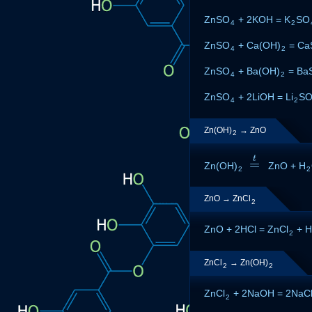
ZnSO
+ 2KOH = K
SO
4
2
ZnSO
+ Ca(OH)
= Ca
4
2
ZnSO
+ Ba(OH)
= Ba
4
2
ZnSO
+ 2LiOH = Li
S
4
2
Zn(OH)
→ ZnO
2
t
=
Zn(OH)
=
t
ZnO + H
2
2
ZnO → ZnCl
2
ZnO + 2HCl = ZnCl
+ H
2
ZnCl
→ Zn(OH)
2
2
ZnCl
+ 2NaOH = 2NaCl
2