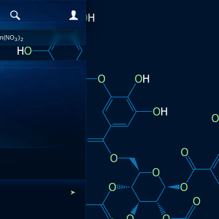
n(NO
)
3
2
➤