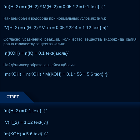
`m(H_2) = n(H_2) * M(H_2) = 0.05 * 2 = 0.1 text{ г}`
Найдём объём водорода при нормальных условиях (н.у.):
`V(H_2) = n(H_2) * V_m = 0.05 * 22.4 = 1.12 text{ л}`
Согласно уравнению реакции, количество вещества гидроксида калия
равно количеству вещества калия:
`n(KOH) = n(K) = 0.1 text{ моль}`
Найдём массу образовавшейся щёлочи:
`m(KOH) = n(KOH) * M(KOH) = 0.1 * 56 = 5.6 text{ г}`
ОТВЕТ
`m(H_2) = 0.1 text{ г}`
`V(H_2) = 1.12 text{ л}`
`m(KOH) = 5.6 text{ г}`