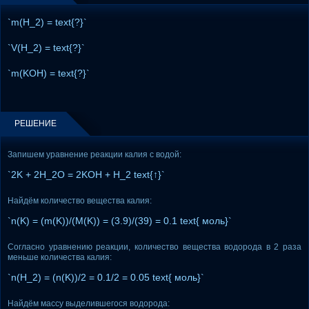
`m(H_2) = text{?}`
`V(H_2) = text{?}`
`m(KOH) = text{?}`
РЕШЕНИЕ
Запишем уравнение реакции калия с водой:
`2K + 2H_2O = 2KOH + H_2 text{↑}`
Найдём количество вещества калия:
`n(K) = (m(K))/(M(K)) = (3.9)/(39) = 0.1 text{ моль}`
Согласно уравнению реакции, количество вещества водорода в 2 раза
меньше количества калия:
`n(H_2) = (n(K))/2 = 0.1/2 = 0.05 text{ моль}`
Найдём массу выделившегося водорода: