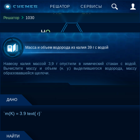
РЕШАТОР
СЕРВИСЫ
Решатор
1030
Масса и объем водорода из калия 39 г с водой
Навеску калия массой 3,9 г опустили в химический стакан с водой.
Вычислите массу и объем (н. у.) выделившегося водорода, массу
образовавшейся щелочи.
ДАНО
`m(K) = 3.9 text{ г}`
НАЙТИ