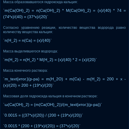
Масса образовавшегося гидроксида кальция:
`m(Ca(OH)_2) = n(Ca(OH)_2) * M(Ca(OH)_2) = (x)/(40) * 74 =
(74*x)/(40) = (37*x)/(20)`
Согласно уравнению реакции, количество вещества водорода равно
количеству вещества кальция:
`n(H_2) = n(Ca) = (x)/(40)`
Масса выделившегося водорода:
`m(H_2) = n(H_2) * M(H_2) = (x)/(40) * 2 = (x)/(20)`
Масса конечного раствора:
`m_text{итог.}(р-ра) = m(H_2O) + m(Ca) - m(H_2) = 200 + x -
(x)/(20) = 200 + (19*x)/(20)`
Массовая доля гидроксида кальция в конечном растворе:
`ω(Ca(OH)_2) = (m(Ca(OH)_2))/(m_text{итог.}(р-ра))`
`0.0015 = ((37*x)/(20)) / (200 + (19*x)/(20))`
`0.0015 * (200 + (19*x)/(20)) = (37*x)/(20)`