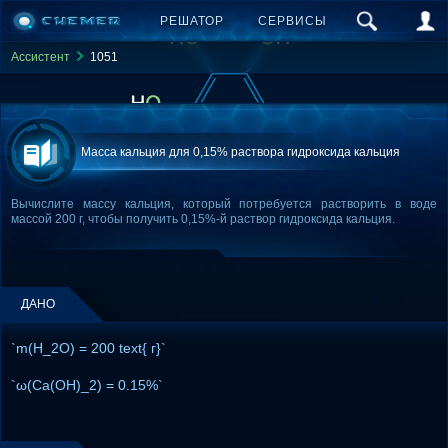
РЕШАТОР
СЕРВИСЫ
Ассистент
1051
Масса кальция для 0,15% раствора гидроксида кальция
Вычислите массу кальция, который потребуется растворить в воде
массой 200 г, чтобы получить 0,15%-й раствор гидроксида кальция.
ДАНО
`m(H_2O) = 200 text{ г}`
`ω(Ca(OH)_2) = 0.15%`