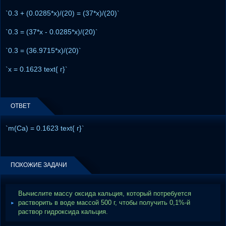
`0.3 + (0.0285*x)/(20) = (37*x)/(20)`
`0.3 = (37*x - 0.0285*x)/(20)`
`0.3 = (36.9715*x)/(20)`
`x = 0.1623 text{ г}`
ОТВЕТ
`m(Ca) = 0.1623 text{ г}`
ПОХОЖИЕ ЗАДАЧИ
Вычислите массу оксида кальция, который потребуется
растворить в воде массой 500 г, чтобы получить 0,1%-й
раствор гидроксида кальция.