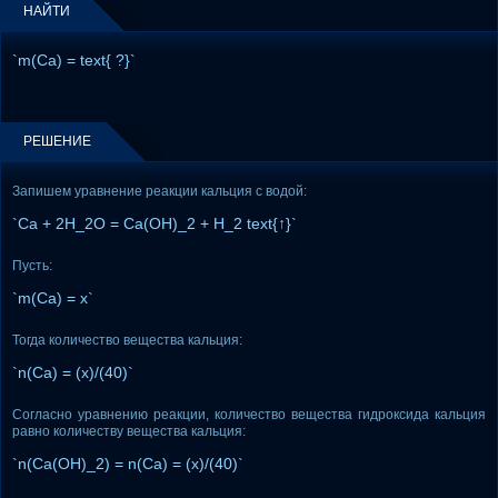
НАЙТИ
`m(Ca) = text{ ?}`
РЕШЕНИЕ
Запишем уравнение реакции кальция с водой:
`Ca + 2H_2O = Ca(OH)_2 + H_2 text{↑}`
Пусть:
`m(Ca) = x`
Тогда количество вещества кальция:
`n(Ca) = (x)/(40)`
Согласно уравнению реакции, количество вещества гидроксида кальция
равно количеству вещества кальция:
`n(Ca(OH)_2) = n(Ca) = (x)/(40)`