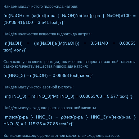
Найдём массу чистого гидроксида натрия:
`m(NaOH) = (ω(text{р-ра } NaOH)*m(text{р-ра } NaOH))/100 =
(10*35.41)/100 = 3.541 text{ г}`
Найдём количество вещества гидроксида натрия:
`n(NaOH) = (m(NaOH))/(M(NaOH)) = 3.541/40 = 0.08853
text{ моль}`
Согласно уравнению реакции, количество вещества азотной кислоты
равно количеству вещества гидроксида натрия:
`n(HNO_3) = n(NaOH) = 0.08853 text{ моль}`
Найдём массу чистой азотной кислоты:
`m(HNO_3) = n(HNO_3)*M(HNO_3) = 0.08853*63 = 5.577 text{ г}`
Найдём массу исходного раствора азотной кислоты:
`m(text{р-ра } HNO_3) = ρ(text{р-ра } HNO_3)*V(text{р-ра }
HNO_3) = 1.115*25 = 27.88 text{ г}`
Вычислим массовую долю азотной кислоты в исходном растворе: