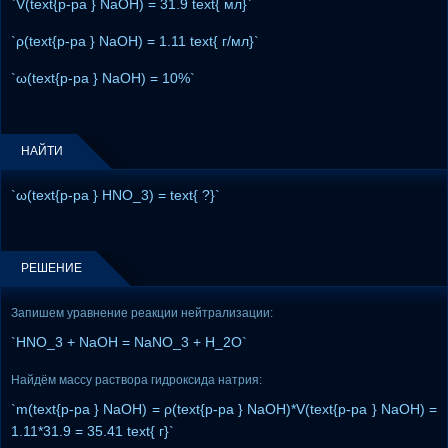
`V(text{р-ра } NaOH) = 31.9 text{ мл}`
`ρ(text{р-ра } NaOH) = 1.11 text{ г/мл}`
`ω(text{р-ра } NaOH) = 10%`
НАЙТИ
`ω(text{р-ра } HNO_3) = text{ ?}`
РЕШЕНИЕ
Запишем уравнение реакции нейтрализации:
`HNO_3 + NaOH = NaNO_3 + H_2O`
Найдём массу раствора гидроксида натрия:
`m(text{р-ра } NaOH) = ρ(text{р-ра } NaOH)*V(text{р-ра } NaOH) =
1.11*31.9 = 35.41 text{ г}`