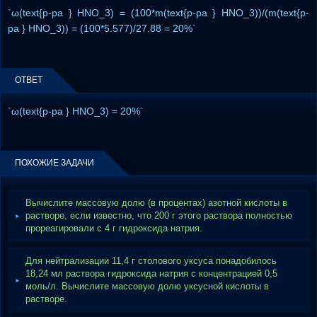
`ω(text{р-ра } HNO_3) = (100*m(text{р-ра } HNO_3))/(m(text{р-
ра } HNO_3)) = (100*5.577)/27.88 = 20%`
ОТВЕТ
`ω(text{р-ра } HNO_3) = 20%`
ПОХОЖИЕ ЗАДАЧИ
Вычислите массовую долю (в процентах) азотной кислоты в
растворе, если известно, что 200 г этого раствора полностью
прореагировали с 4 г гидроксида натрия.
Для нейтрализации 11,4 г столового уксуса понадобилось
18,24 мл раствора гидроксида натрия с концентрацией 0,5
моль/л. Вычислите массовую долю уксусной кислоты в
растворе.