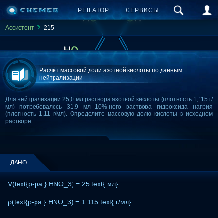
РЕШАТОР
СЕРВИСЫ
Ассистент
215
Расчёт массовой доли азотной кислоты по данным
нейтрализации
Для нейтрализации 25,0 мл раствора азотной кислоты (плотность 1,115 г/
мл) потребовалось 31,9 мл 10%-ного раствора гидроксида натрия
(плотность 1,11 г/мл). Определите массовую долю кислоты в исходном
растворе.
ДАНО
`V(text{р-ра } HNO_3) = 25 text{ мл}`
`ρ(text{р-ра } HNO_3) = 1.115 text{ г/мл}`