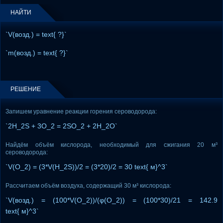
НАЙТИ
`V(возд.) = text{ ?}`
`m(возд.) = text{ ?}`
РЕШЕНИЕ
Запишем уравнение реакции горения сероводорода:
`2H_2S + 3O_2 = 2SO_2 + 2H_2O`
Найдём объём кислорода, необходимый для сжигания 20 м³
сероводорода:
`V(O_2) = (3*V(H_2S))/2 = (3*20)/2 = 30 text{ м}^3`
Рассчитаем объём воздуха, содержащий 30 м³ кислорода:
`V(возд.) = (100*V(O_2))/(φ(O_2)) = (100*30)/21 = 142.9
text{ м}^3`