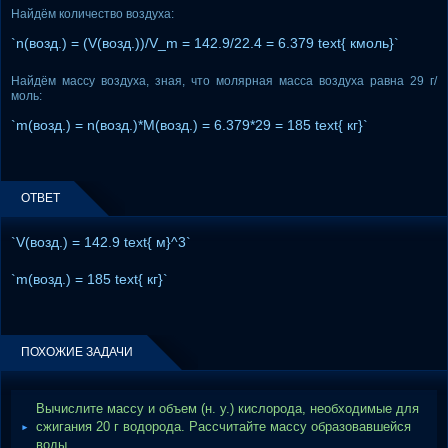
Найдём количество воздуха:
`n(возд.) = (V(возд.))/V_m = 142.9/22.4 = 6.379 text{ кмоль}`
Найдём массу воздуха, зная, что молярная масса воздуха равна 29 г/
моль:
`m(возд.) = n(возд.)*M(возд.) = 6.379*29 = 185 text{ кг}`
ОТВЕТ
`V(возд.) = 142.9 text{ м}^3`
`m(возд.) = 185 text{ кг}`
ПОХОЖИЕ ЗАДАЧИ
Вычислите массу и объем (н. у.) кислорода, необходимые для
сжигания 20 г водорода. Рассчитайте массу образовавшейся
воды.