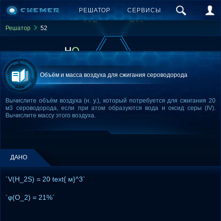
РЕШАТОР
СЕРВИСЫ
Решатор
52
Объём и масса воздуха для сжигания сероводорода
Вычислите объём воздуха (н. у.), который потребуется для сжигания 20
м3 сероводорода, если при атом образуются вода и оксид серы (IV).
Вычислите массу этого воздуха.
ДАНО
`V(H_2S) = 20 text{ м}^3`
`φ(O_2) = 21%`