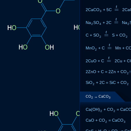
t
=
2CaCO
+ 5C
=
t
2Ca
3
t
=
Na
SO
+ 2C
=
t
Na
2
4
2
t
=
C + SO
=
t
S + CO
2
2
t
=
MnO
+ C
=
t
Mn + C
2
t
=
2CuO + C
=
t
2Cu + C
2ZnO + C = 2Zn + CO
↑
2
SiO
+ 2C = SiC + CO
2
2
CO
→ CaCO
2
3
Ca(OH)
+ CO
= CaC
2
2
CaO + CO
= CaCO
2
3
CaS + H
O + CO
= Ca