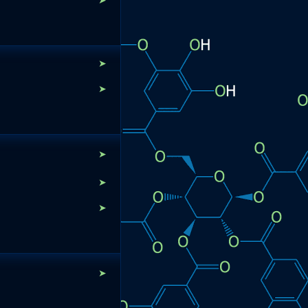
➤
➤
➤
➤
➤
➤