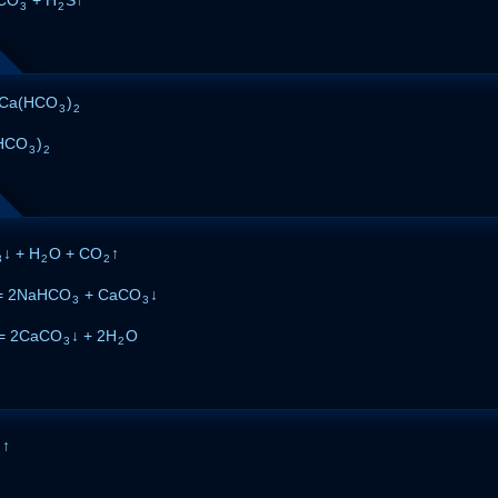
3
2
Ca(HCO
)
3
2
HCO
)
3
2
↓ + H
O + CO
↑
3
2
2
= 2NaHCO
+ CaCO
↓
3
3
= 2CaCO
↓ + 2H
O
3
2
↑
2