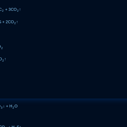
C
+ 3CO
↑
2
2
S + 2CO
↑
2
O
2
O
↑
2
O
↓ + H
O
3
2
CO
+ H
S↑