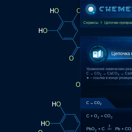
Сервисы
Цепочки превр
Цепочка
Уравнения химических реа
C → CO
→ CaCO
→ Ca(
2
3
➤ – ссылка в конце реакци
C → CO
2
C + O
= CO
2
2
t
=
PbO
+ C
=
t
Pb + CO
2