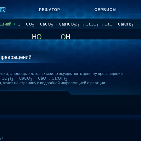
РЕШАТОР
СЕРВИСЫ
ащений
C → CO
→ CaCO
→ Ca(HCO
)
→ CaCO
→ CaO → Ca(OH)
2
3
3
2
3
2
 превращений
кций, с помощью которых можно осуществить цепочку превращений:
HCO
)
→ CaCO
→ CaO → Ca(OH)
.
3
2
3
2
и, ведет на страницу с подробной информацией о реакции.
↑
2