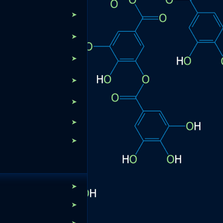
➤
➤
➤
➤
➤
➤
➤
➤
➤
➤