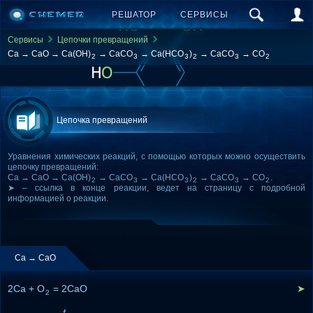
РЕШАТОР
СЕРВИСЫ
Сервисы
Цепочки превращений
Ca → CaO → Ca(OH)
→ CaCO
→ Ca(HCO
)
→ CaCO
→ CO
2
3
3
2
3
2
Цепочка превращений
Уравнения химических реакций, с помощью которых можно осуществить
цепочку превращений:
Ca → CaO → Ca(OH)
→ CaCO
→ Ca(HCO
)
→ CaCO
→ CO
.
2
3
3
2
3
2
➤ – ссылка в конце реакции, ведет на страницу с подробной
информацией о реакции.
Ca → CaO
2Ca + O
= 2CaO
➤
2
t