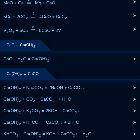
=
➤
MgO + Ca
=
t
Mg + CaO
t
=
➤
5Ca + 2CO
=
t
4CaO + CaC
2
2
t
=
➤
V
O
+ 5Ca
=
t
5CaO + 2V
2
5
CaO → Ca(OH)
2
CaO + H
O = Ca(OH)
➤
2
2
Ca(OH)
→ CaCO
2
3
Ca(OH)
+ Na
CO
= 2NaOH + CaCO
↓
➤
2
2
3
3
Ca(OH)
+ CO
= CaCO
↓ + H
O
➤
2
2
3
2
Ca(OH)
+ K
CO
= 2KOH + CaCO
↓
➤
2
2
3
3
Ca(OH)
+ H
CO
= CaCO
↓ + 2H
O
➤
2
2
3
3
2
KHCO
+ Ca(OH)
= KOH + CaCO
↓ + H
O
➤
3
2
3
2