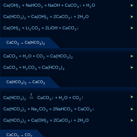
Ca(OH)
+ NaHCO
= NaOH + CaCO
↓ + H
O
➤
2
3
3
2
Ca(HCO
)
+ Ca(OH)
= 2CaCO
↓ + 2H
O
➤
3
2
2
3
2
Ca(OH)
+ Li
CO
= 2LiOH + CaCO
↓
➤
2
2
3
3
CaCO
→ Ca(HCO
)
3
3
2
CaCO
+ H
O + CO
= Ca(HCO
)
➤
3
2
2
3
2
CaCO
+ H
CO
= Ca(HCO
)
➤
3
2
3
3
2
Ca(HCO
)
→ CaCO
3
2
3
t
=
➤
Ca(HCO
)
=
t
CaCO
↓ + H
O + CO
↑
3
2
3
2
2
Ca(HCO
)
+ Na
CO
= 2NaHCO
+ CaCO
↓
➤
3
2
2
3
3
3
Ca(HCO
)
+ Ca(OH)
= 2CaCO
↓ + 2H
O
➤
3
2
2
3
2
CaCO
→ CO
3
2