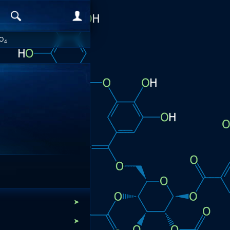
O
4
➤
➤