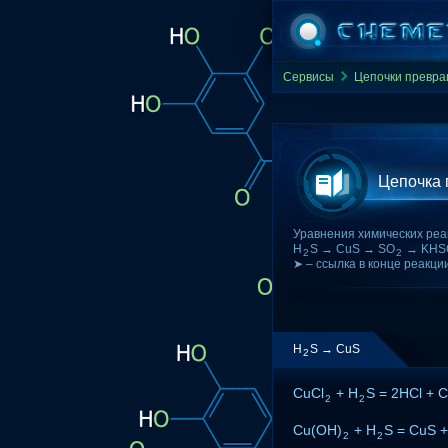
Сервисы
Цепочки превр
Цепочка
Уравнения химических реа
H
S → CuS → SO
→ KHS
2
2
➤ – ссылка в конце реакци
H
S → CuS
2
CuCl
+ H
S = 2HCl + 
2
2
Cu(OH)
+ H
S = CuS 
2
2