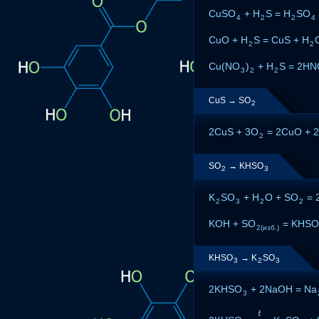
CuSO
+ H
S = H
SO
4
2
2
4
CuO + H
S = CuS + H
2
2
Cu(NO
)
+ H
S = 2HN
3
2
2
CuS → SO
2
2CuS + 3O
= 2CuO + 
2
SO
→ KHSO
2
3
K
SO
+ H
O + SO
= 
2
3
2
2
KOH + SO
= KHSO
2(изб.)
KHSO
→ K
SO
3
2
3
2KHSO
+ 2NaOH = Na
3
t