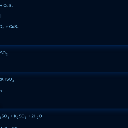
+ CuS↓
O
O
+ CuS↓
3
2SO
2
2KHSO
3
3
SO
+ K
SO
+ 2H
O
2
3
2
3
2