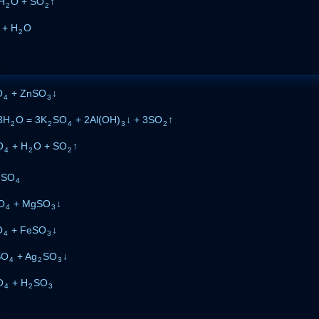
H
O + SO
↑
2
2
+ H
O
2
O
+ ZnSO
↓
4
3
3H
O = 3K
SO
+ 2Al(OH)
↓ + 3SO
↑
2
2
4
3
2
O
+ H
O + SO
↑
4
2
2
SO
2
4
O
+ MgSO
↓
4
3
O
+ FeSO
↓
4
3
SO
+ Ag
SO
↓
4
2
3
O
+ H
SO
4
2
3