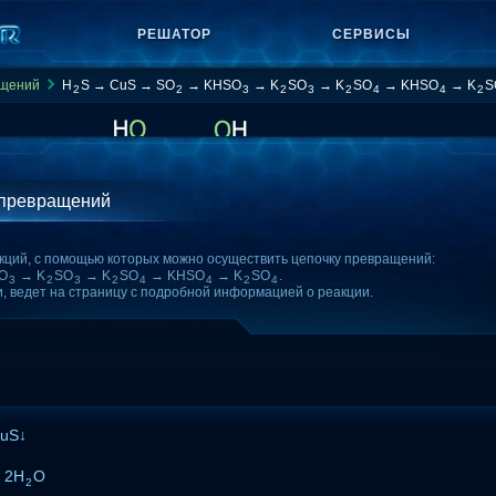
РЕШАТОР
СЕРВИСЫ
ащений
H
S → CuS → SO
→ KHSO
→ K
SO
→ K
SO
→ KHSO
→ K
S
2
2
3
2
3
2
4
4
2
 превращений
кций, с помощью которых можно осуществить цепочку превращений:
O
→ K
SO
→ K
SO
→ KHSO
→ K
SO
.
3
2
3
2
4
4
2
4
и, ведет на страницу с подробной информацией о реакции.
CuS↓
+ 2H
O
2