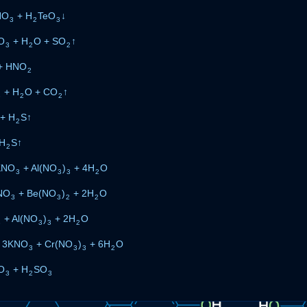
NO
+ H
TeO
↓
3
2
3
O
+ H
O + SO
↑
3
2
2
+ HNO
2
+ H
O + CO
↑
3
2
2
+ H
S↑
2
H
S↑
2
KNO
+ Al(NO
)
+ 4H
O
3
3
3
2
NO
+ Be(NO
)
+ 2H
O
3
3
2
2
+ Al(NO
)
+ 2H
O
3
3
3
2
= 3KNO
+ Cr(NO
)
+ 6H
O
3
3
3
2
O
+ H
SO
3
2
3