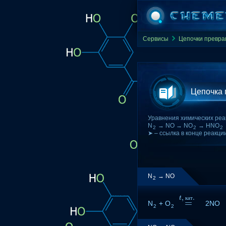
Сервисы
Цепочки превр
Цепочка
Уравнения химических реа
N
→ NO → NO
→ HNO
2
2
2
➤ – ссылка в конце реакци
N
→ NO
2
,
.
t
к
а
т
=
N
+ O
=
t
,
к
а
т
.
2NO
2
2