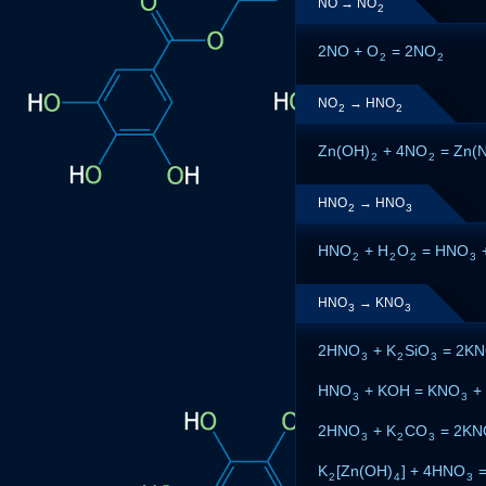
NO → NO
2
2NO + O
= 2NO
2
2
NO
→ HNO
2
2
Zn(OH)
+ 4NO
= Zn(
2
2
HNO
→ HNO
2
3
HNO
+ H
O
= HNO
2
2
2
3
HNO
→ KNO
3
3
2HNO
+ K
SiO
= 2K
3
2
3
HNO
+ KOH = KNO
+
3
3
2HNO
+ K
CO
= 2KN
3
2
3
K
[Zn(OH)
] + 4HNO
=
2
4
3