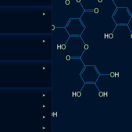
➤
➤
➤
➤
➤
➤
➤