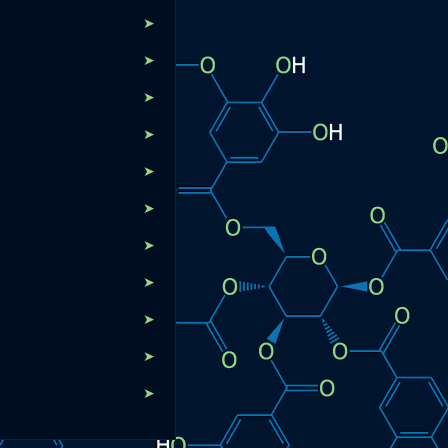
➤
➤
➤
➤
➤
➤
➤
➤
➤
➤
➤