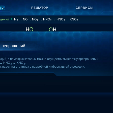
РЕШАТОР
СЕРВИСЫ
ащений
N
→ NO → NO
→ HNO
→ HNO
→ KNO
2
2
2
3
3
 превращений
кций, с помощью которых можно осуществить цепочку превращений:
→ HNO
→ KNO
.
3
3
и, ведет на страницу с подробной информацией о реакции.