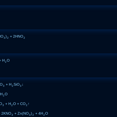
NO
)
+ 2HNO
3
2
2
+ H
O
2
NO
+ H
SiO
↓
3
2
3
 H
O
2
O
+ H
O + CO
↑
3
2
2
 2KNO
+ Zn(NO
)
+ 4H
O
3
3
2
2