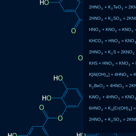
2HNO
+ K
TeO
= 2K
3
2
3
2HNO
+ K
SO
= 2KN
3
2
3
HNO
+ KNO
= KNO
3
2
3
KHCO
+ HNO
= KNO
3
3
2HNO
+ K
S = 2KNO
3
2
3
KHS + HNO
= KNO
+ 
3
3
K[Al(OH)
] + 4HNO
= 
4
3
K
BeO
+ 4HNO
= 2K
2
2
3
KAlO
+ 4HNO
= KNO
2
3
6HNO
+ K
[Cr(OH)
] 
3
3
6
2HNO
+ K
SO
= 2KN
3
2
3