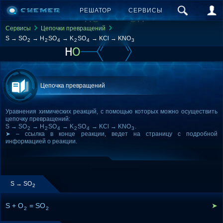
РЕШАТОР
СЕРВИСЫ
Сервисы
Цепочки превращений
S → SO
→ H
SO
→ K
SO
→ KCl → KNO
2
2
4
2
4
3
Цепочка превращений
Уравнения химических реакций, с помощью которых можно осуществить
цепочку превращений:
S → SO
→ H
SO
→ K
SO
→ KCl → KNO
.
2
2
4
2
4
3
➤ – ссылка в конце реакции, ведет на страницу с подробной
информацией о реакции.
S → SO
2
S + O
= SO
➤
2
2