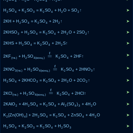
2
4
2
2
4
2
H
SO
+ K
SO
= K
SO
+ H
O + SO
↑
➤
2
4
2
3
2
4
2
2
2KH + H
SO
= K
SO
+ 2H
↑
➤
2
4
2
4
2
2KHSO
+ H
SO
= K
SO
+ 2H
O + 2SO
↑
➤
3
2
4
2
4
2
2
2KHS + H
SO
= K
SO
+ 2H
S↑
➤
2
4
2
4
2
t
=
➤
2KF
+ H
SO
=
t
K
SO
+ 2HF↑
(тв.)
2
4(конц.)
2
4
t
=
➤
2KNO
+ H
SO
=
t
K
SO
+ 2HNO
↑
3(тв.)
2
4(конц.)
2
4
3
H
SO
+ 2KHCO
= K
SO
+ 2H
O + 2CO
↑
➤
2
4
3
2
4
2
2
t
=
➤
2KCl
+ H
SO
=
t
K
SO
+ 2HCl↑
(тв.)
2
4(конц.)
2
4
2KAlO
+ 4H
SO
= K
SO
+ Al
(SO
)
+ 4H
O
➤
2
2
4
2
4
2
4
3
2
K
[Zn(OH)
] + 2H
SO
= K
SO
+ ZnSO
+ 4H
O
➤
2
4
2
4
2
4
4
2
H
SO
+ K
SO
= K
SO
+ H
SO
➤
2
4
2
3
2
4
2
3