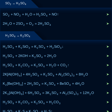
SO
→ H
SO
2
2
4
SO
+ NO
+ H
O = H
SO
+ NO↑
➤
2
2
2
2
4
2H
O + 2SO
+ O
= 2H
SO
➤
2
2
2
2
4
H
SO
→ K
SO
2
4
2
4
H
SO
+ K
SiO
= K
SO
+ H
SiO
↓
➤
2
4
2
3
2
4
2
3
H
SO
+ 2KOH = K
SO
+ 2H
O
➤
2
4
2
4
2
H
SO
+ K
CO
= K
SO
+ H
O + CO
↑
➤
2
4
2
3
2
4
2
2
2K[Al(OH)
] + 4H
SO
= K
SO
+ Al
(SO
)
+ 8H
O
➤
4
2
4
2
4
2
4
3
2
K
[Be(OH)
] + 2H
SO
= K
SO
+ BeSO
+ 4H
O
➤
2
4
2
4
2
4
4
2
2K
[Al(OH)
] + 6H
SO
= 3K
SO
+ Al
(SO
)
+ 12H
O
➤
3
6
2
4
2
4
2
4
3
2
H
SO
+ K
CO
= K
SO
+ H
CO
➤
2
4
2
3
2
4
2
3
H
SO
+ K
S = K
SO
+ H
S↑
➤