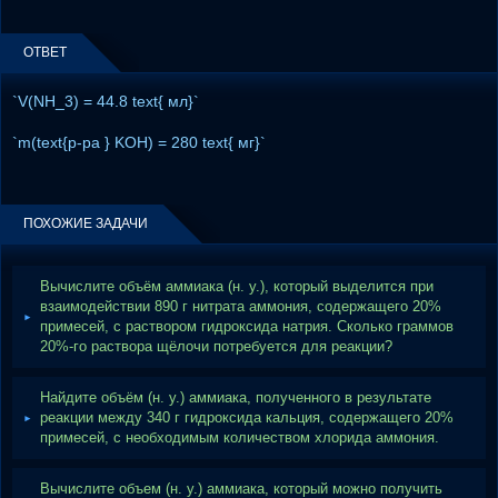
ОТВЕТ
`V(NH_3) = 44.8 text{ мл}`
`m(text{р-ра } KOH) = 280 text{ мг}`
ПОХОЖИЕ ЗАДАЧИ
Вычислите объём аммиака (н. у.), который выделится при
взаимодействии 890 г нитрата аммония, содержащего 20%
примесей, с раствором гидроксида натрия. Сколько граммов
20%-го раствора щёлочи потребуется для реакции?
Найдите объём (н. у.) аммиака, полученного в результате
реакции между 340 г гидроксида кальция, содержащего 20%
примесей, с необходимым количеством хлорида аммония.
Вычислите объем (н. у.) аммиака, который можно получить