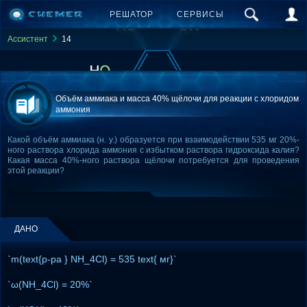
РЕШАТОР
СЕРВИСЫ
Ассистент
14
Объём аммиака и масса 40% щёлочи для реакции с хлоридом
аммония
Какой объём аммиака (н. у.) образуется при взаимодействии 535 мг 20%-
ного раствора хлорида аммония с избытком раствора гидроксида калия?
Какая масса 40%-ного раствора щёлочи потребуется для проведения
этой реакции?
ДАНО
`m(text{р-ра } NH_4Cl) = 535 text{ мг}`
`ω(NH_4Cl) = 20%`