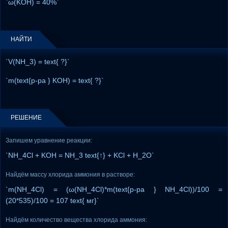
`ω(KOH) = 40%`
НАЙТИ
`V(NH_3) = text{ ?}`
`m(text{р-ра } KOH) = text{ ?}`
РЕШЕНИЕ
Запишем уравнение реакции:
`NH_4Cl + KOH = NH_3 text{↑} + KCl + H_2O`
Найдём массу хлорида аммония в растворе:
`m(NH_4Cl) = (ω(NH_4Cl)*m(text{р-ра } NH_4Cl))/100 =
(20*535)/100 = 107 text{ мг}`
Найдём количество вещества хлорида аммония: