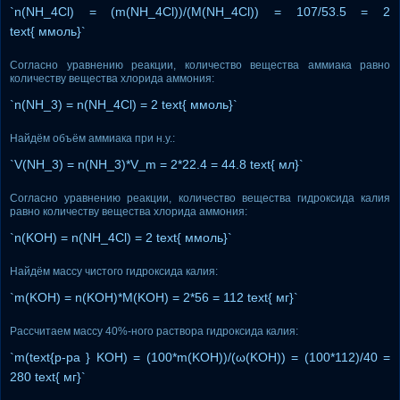
`n(NH_4Cl) = (m(NH_4Cl))/(M(NH_4Cl)) = 107/53.5 = 2
text{ ммоль}`
Согласно уравнению реакции, количество вещества аммиака равно
количеству вещества хлорида аммония:
`n(NH_3) = n(NH_4Cl) = 2 text{ ммоль}`
Найдём объём аммиака при н.у.:
`V(NH_3) = n(NH_3)*V_m = 2*22.4 = 44.8 text{ мл}`
Согласно уравнению реакции, количество вещества гидроксида калия
равно количеству вещества хлорида аммония:
`n(KOH) = n(NH_4Cl) = 2 text{ ммоль}`
Найдём массу чистого гидроксида калия:
`m(KOH) = n(KOH)*M(KOH) = 2*56 = 112 text{ мг}`
Рассчитаем массу 40%-ного раствора гидроксида калия:
`m(text{р-ра } KOH) = (100*m(KOH))/(ω(KOH)) = (100*112)/40 =
280 text{ мг}`