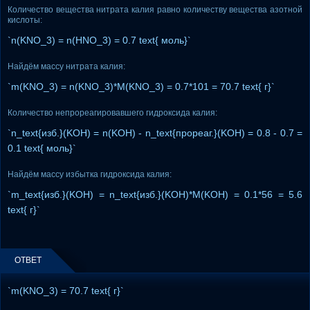
Количество вещества нитрата калия равно количеству вещества азотной
кислоты:
`n(KNO_3) = n(HNO_3) = 0.7 text{ моль}`
Найдём массу нитрата калия:
`m(KNO_3) = n(KNO_3)*M(KNO_3) = 0.7*101 = 70.7 text{ г}`
Количество непрореагировавшего гидроксида калия:
`n_text{изб.}(KOH) = n(KOH) - n_text{прореаг.}(KOH) = 0.8 - 0.7 =
0.1 text{ моль}`
Найдём массу избытка гидроксида калия:
`m_text{изб.}(KOH) = n_text{изб.}(KOH)*M(KOH) = 0.1*56 = 5.6
text{ г}`
ОТВЕТ
`m(KNO_3) = 70.7 text{ г}`