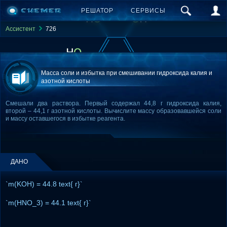
РЕШАТОР
СЕРВИСЫ
Ассистент
726
Масса соли и избытка при смешивании гидроксида калия и
азотной кислоты
Смешали два раствора. Первый содержал 44,8 г гидроксида калия,
второй – 44,1 г азотной кислоты. Вычислите массу образовавшейся соли
и массу оставшегося в избытке реагента.
ДАНО
`m(KOH) = 44.8 text{ г}`
`m(HNO_3) = 44.1 text{ г}`