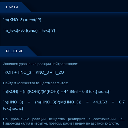
НАЙТИ
`m(KNO_3) = text{ ?}`
`m_text{изб.}(в-ва) = text{ ?}`
РЕШЕНИЕ
Запишем уравнение реакции нейтрализации:
`KOH + HNO_3 = KNO_3 + H_2O`
Найдём количества веществ реагентов:
`n(KOH) = (m(KOH))/(M(KOH)) = 44.8/56 = 0.8 text{ моль}`
`n(HNO_3) = (m(HNO_3))/(M(HNO_3)) = 44.1/63 = 0.7
text{ моль}`
По уравнению реакции вещества реагируют в соотношении 1:1.
Гидроксид калия в избытке, поэтому расчёт ведём по азотной кислоте.