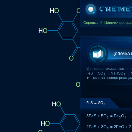
Сервисы
Цепочки превр
Цепочка
Уравнения химических реа
FeS → SO
→ NaHSO
→ 
2
3
➤ – ссылка в конце реакци
FeS → SO
2
3FeS + 5O
= Fe
O
+ 
2
3
4
2FeS + 3O
= 2FeO + 
2