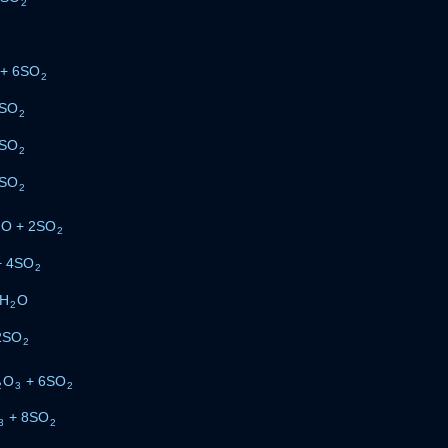
2
+ 6SO
2
2SO
2
2SO
2
2SO
2
O + 2SO
2
2
 4SO
2
2H
O
2
2SO
2
O
+ 6SO
2
3
2
+ 8SO
3
2