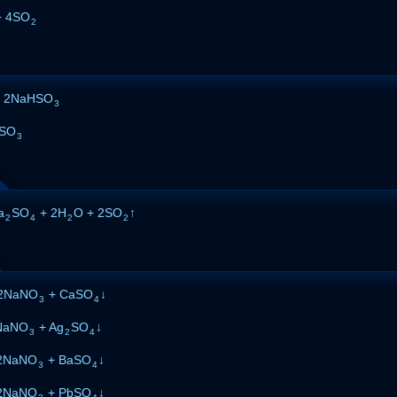
 4SO
2
 2NaHSO
3
SO
3
a
SO
+ 2H
O + 2SO
↑
2
4
2
2
2NaNO
+ CaSO
↓
3
4
NaNO
+ Ag
SO
↓
3
2
4
2NaNO
+ BaSO
↓
3
4
2NaNO
+ PbSO
↓