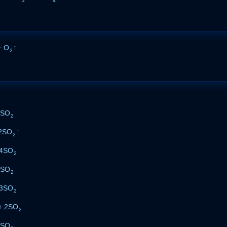
3
4
+ O
↑
2
2SO
2
2SO
↑
2
 4SO
2
2SO
2
3SO
2
+ 2SO
2
2SO