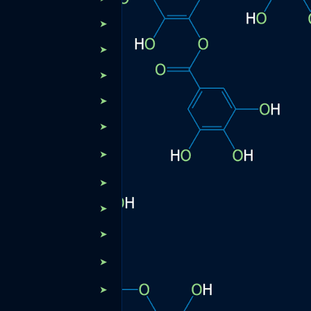
➤
➤
➤
➤
➤
➤
➤
➤
➤
➤
➤