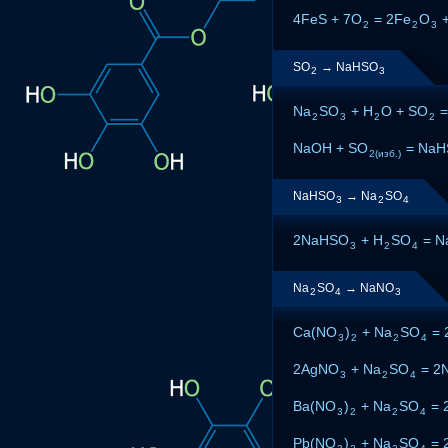
4FeS + 7O
= 2Fe
O
+
2
2
3
SO
→ NaHSO
2
3
Na
SO
+ H
O + SO
=
2
3
2
2
NaOH + SO
= NaH
2(изб.)
NaHSO
→ Na
SO
3
2
4
2NaHSO
+ H
SO
= N
3
2
4
Na
SO
→ NaNO
2
4
3
Ca(NO
)
+ Na
SO
= 
3
2
2
4
2AgNO
+ Na
SO
= 2
3
2
4
Ba(NO
)
+ Na
SO
= 
3
2
2
4
Pb(NO
)
+ Na
SO
= 