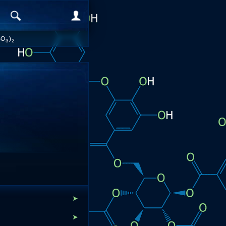
SO
)
3
2
➤
➤