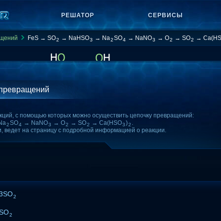
РЕШАТОР
СЕРВИСЫ
ащений
FeS → SO
→ NaHSO
→ Na
SO
→ NaNO
→ O
→ SO
→ Ca(H
2
3
2
4
3
2
2
 превращений
кций, с помощью которых можно осуществить цепочку превращений:
Na
SO
→ NaNO
→ O
→ SO
→ Ca(HSO
)
.
2
4
3
2
2
3
2
и, ведет на страницу с подробной информацией о реакции.
3SO
2
2SO
2