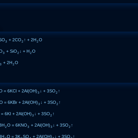
SO
+ 2CO
↑ + 2H
O
3
2
2
O
+ SiO
↓ + H
O
3
2
2
+ 2H
O
3
2
O = 6KCl + 2Al(OH)
↓ + 3SO
↑
3
2
O = 6KBr + 2Al(OH)
↓ + 3SO
↑
3
2
 = 6KI + 2Al(OH)
↓ + 3SO
↑
3
2
3H
O = 6KNO
+ 2Al(OH)
↓ + 3SO
↑
2
3
3
2
3H
O = 3K
SO
+ 2Al(OH)
↓ + 3SO
↑