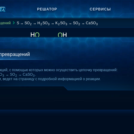
РЕШАТОР
СЕРВИСЫ
ащений
S → SO
→ H
SO
→ K
SO
→ SO
→ CaSO
2
2
3
2
3
2
3
 превращений
кций, с помощью которых можно осуществить цепочку превращений:
O
→ SO
→ CaSO
.
3
2
3
и, ведет на страницу с подробной информацией о реакции.