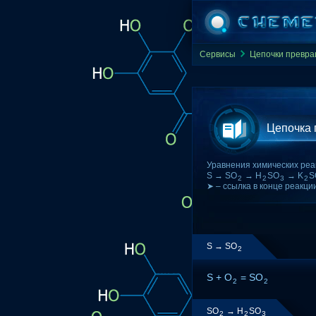
Сервисы
Цепочки превр
Цепочка
Уравнения химических реа
S → SO
→ H
SO
→ K
S
2
2
3
2
➤ – ссылка в конце реакци
S → SO
2
S + O
= SO
2
2
SO
→ H
SO
2
2
3