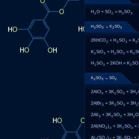
H
O + SO
= H
SO
2
2
2
3
H
SO
→ K
SO
2
3
2
3
2KHCO
+ H
SO
= K
3
2
3
2
K
SiO
+ H
SO
= K
S
2
3
2
3
2
H
SO
+ 2KOH = K
SO
2
3
2
K
SO
→ SO
2
3
2
2AlCl
+ 3K
SO
+ 3H
3
2
3
2
2AlBr
+ 3K
SO
+ 3H
3
2
3
2
2AlI
+ 3K
SO
+ 3H
O
3
2
3
2
2Al(NO
)
+ 3K
SO
+ 
3
3
2
3
Al
(SO
)
+ 3K
SO
+ 