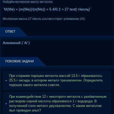
Найдём молярную массу металла:
`M(Me) = (m(Me))/(n(Me)) = 5.4/0.2 = 27 text{ г/моль}`
Молярная масса 27 г/моль соответствует алюминию (Al).
ОТВЕТ
Алюминий (`Al`)
ПОХОЖИЕ ЗАДАЧИ
При сгорании порошка металла массой 13,5 г образовалось
25,5 г оксида, в котором металл трехвалентен. Определите,
порошок какого металла сожгли.
При взаимодействии 12 г некоторого металла с разбавленным
раствором серной кислоты образовался 1 г водорода. В
полученной соли металл двухвалентен. С каким металлом
был проведен опыт?