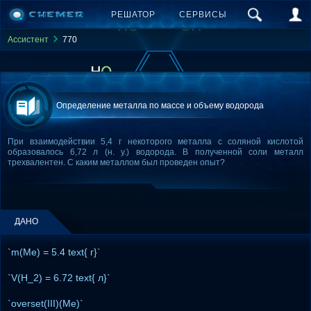
РЕШАТОР
СЕРВИСЫ
Ассистент
770
Определение металла по массе и объему водорода
При взаимодействии 5,4 г некоторого металла с соляной кислотой
образовалось 6,72 л (н. у.) водорода. В полученной соли металл
трехвалентен. С каким металлом был проведен опыт?
ДАНО
`m(Me) = 5.4 text{ г}`
`V(H_2) = 6.72 text{ л}`
`overset(III)(Me)`