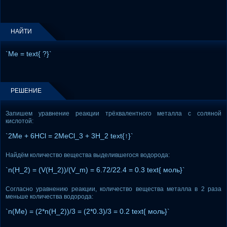
НАЙТИ
`Me = text{ ?}`
РЕШЕНИЕ
Запишем уравнение реакции трёхвалентного металла с соляной
кислотой:
`2Me + 6HCl = 2MeCl_3 + 3H_2 text{↑}`
Найдём количество вещества выделившегося водорода:
`n(H_2) = (V(H_2))/(V_m) = 6.72/22.4 = 0.3 text{ моль}`
Согласно уравнению реакции, количество вещества металла в 2 раза
меньше количества водорода:
`n(Me) = (2*n(H_2))/3 = (2*0.3)/3 = 0.2 text{ моль}`