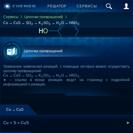
РЕШАТОР
СЕРВИСЫ
Сервисы
Цепочки превращений
Cu → CuS → SO
→ K
SO
→ H
O → HNO
2
2
3
2
3
Цепочка превращений
Уравнения химических реакций, с помощью которых можно осуществить
цепочку превращений:
Cu → CuS → SO
→ K
SO
→ H
O → HNO
.
2
2
3
2
3
➤ – ссылка в конце реакции, ведет на страницу с подробной
информацией о реакции.
Cu → CuS
Cu + S = CuS
➤