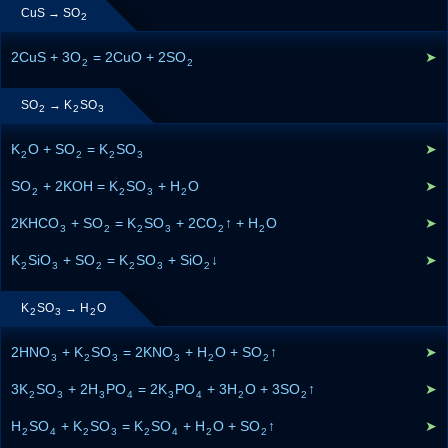
CuS → SO
2
2CuS + 3O
= 2CuO + 2SO
➤
2
2
SO
→ K
SO
2
2
3
K
O + SO
= K
SO
➤
2
2
2
3
SO
+ 2KOH = K
SO
+ H
O
➤
2
2
3
2
2KHCO
+ SO
= K
SO
+ 2CO
↑ + H
O
➤
3
2
2
3
2
2
K
SiO
+ SO
= K
SO
+ SiO
↓
➤
2
3
2
2
3
2
K
SO
→ H
O
2
3
2
2HNO
+ K
SO
= 2KNO
+ H
O + SO
↑
➤
3
2
3
3
2
2
3K
SO
+ 2H
PO
= 2K
PO
+ 3H
O + 3SO
↑
➤
2
3
3
4
3
4
2
2
H
SO
+ K
SO
= K
SO
+ H
O + SO
↑
➤
2
4
2
3
2
4
2
2