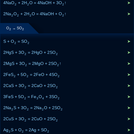
4NaO
+ 2H
O = 4NaOH + 3O
↑
➤
2
2
2
2Na
O
+ 2H
O = 4NaOH + O
↑
➤
2
2
2
2
O
→ SO
2
2
S + O
= SO
➤
2
2
2HgS + 3O
= 2HgO + 2SO
➤
2
2
2MgS + 3O
= 2MgO + 2SO
↑
➤
2
2
2FeS
+ 5O
= 2FeO + 4SO
➤
2
2
2
2CaS + 3O
= 2CaO + 2SO
➤
2
2
3FeS + 5O
= Fe
O
+ 3SO
➤
2
3
4
2
2Na
S + 3O
= 2Na
O + 2SO
➤
2
2
2
2
2CuS + 3O
= 2CuO + 2SO
➤
2
2
Ag
S + O
= 2Ag + SO
➤
2
2
2