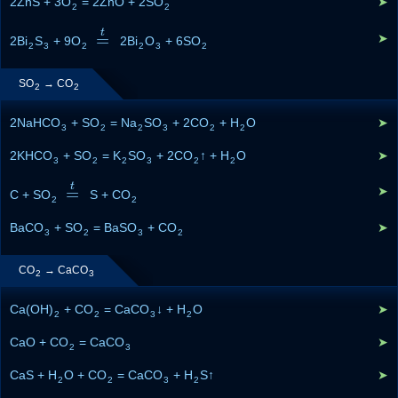
2ZnS + 3O
= 2ZnO + 2SO
➤
2
2
t
=
➤
2Bi
S
+ 9O
=
t
2Bi
O
+ 6SO
2
3
2
2
3
2
SO
→ CO
2
2
2NaHCO
+ SO
= Na
SO
+ 2CO
+ H
O
➤
3
2
2
3
2
2
2KHCO
+ SO
= K
SO
+ 2CO
↑ + H
O
➤
3
2
2
3
2
2
t
=
➤
C + SO
=
t
S + CO
2
2
BaCO
+ SO
= BaSO
+ CO
➤
3
2
3
2
CO
→ CaCO
2
3
Ca(OH)
+ CO
= CaCO
↓ + H
O
➤
2
2
3
2
CaO + CO
= CaCO
➤
2
3
CaS + H
O + CO
= CaCO
+ H
S↑
➤
2
2
3
2