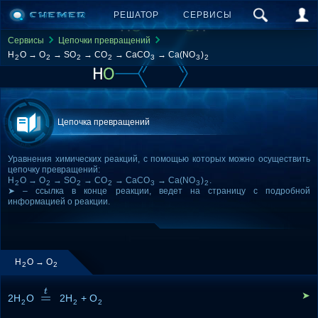
РЕШАТОР
СЕРВИСЫ
Сервисы
Цепочки превращений
H
O → O
→ SO
→ CO
→ CaCO
→ Ca(NO
)
2
2
2
2
3
3
2
Цепочка превращений
Уравнения химических реакций, с помощью которых можно осуществить
цепочку превращений:
H
O → O
→ SO
→ CO
→ CaCO
→ Ca(NO
)
.
2
2
2
2
3
3
2
➤ – ссылка в конце реакции, ведет на страницу с подробной
информацией о реакции.
H
O → O
2
2
t
=
➤
2H
O
=
t
2H
+ O
2
2
2