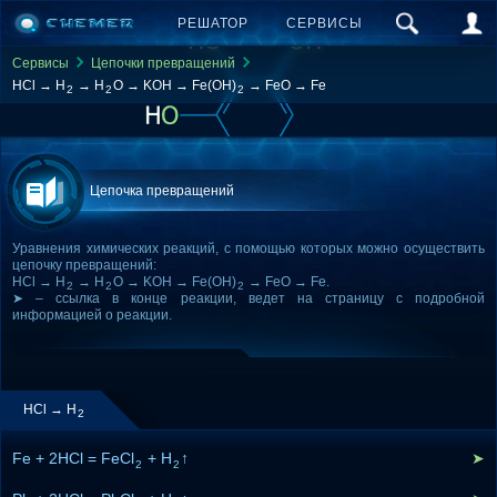
РЕШАТОР
СЕРВИСЫ
Сервисы
Цепочки превращений
HCl → H
→ H
O → KOH → Fe(OH)
→ FeO → Fe
2
2
2
Цепочка превращений
Уравнения химических реакций, с помощью которых можно осуществить
цепочку превращений:
HCl → H
→ H
O → KOH → Fe(OH)
→ FeO → Fe.
2
2
2
➤ – ссылка в конце реакции, ведет на страницу с подробной
информацией о реакции.
HCl → H
2
Fe + 2HCl = FeCl
+ H
↑
➤
2
2