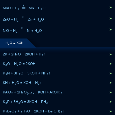
t
=
➤
MnO + H
=
t
Mn + H
O
2
2
t
=
➤
ZnO + H
=
t
Zn + H
O
2
2
t
=
➤
NiO + H
=
t
Ni + H
O
2
2
H
O → KOH
2
2K + 2H
O = 2KOH + H
↑
➤
2
2
K
O + H
O = 2KOH
➤
2
2
K
N + 3H
O = 3KOH + NH
↑
➤
3
2
3
KH + H
O = KOH + H
↑
➤
2
2
KAlO
+ 2H
O
= KOH + Al(OH)
➤
2
2
(изб.)
3
K
P + 3H
O = 3KOH + PH
↑
➤
3
2
3
K
BeO
+ 2H
O = 2KOH + Be(OH)
↓
➤
2
2
2
2