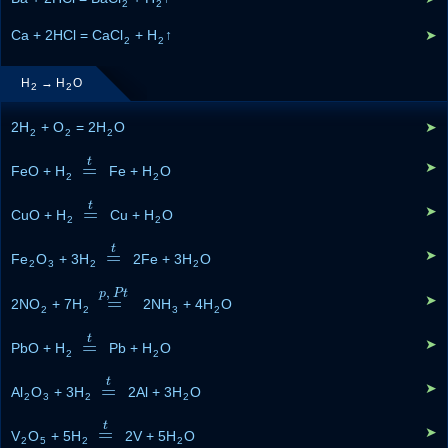
2
2
Ca + 2HCl = CaCl
+ H
↑
➤
2
2
H
→ H
O
2
2
2H
+ O
= 2H
O
➤
2
2
2
t
=
➤
FeO + H
=
t
Fe + H
O
2
2
t
=
➤
CuO + H
=
t
Cu + H
O
2
2
t
=
➤
Fe
O
+ 3H
=
t
2Fe + 3H
O
2
3
2
2
,
p
P
t
=
➤
2NO
+ 7H
=
p
,
P
t
2NH
+ 4H
O
2
2
3
2
t
=
➤
PbO + H
=
t
Pb + H
O
2
2
t
=
➤
Al
O
+ 3H
=
t
2Al + 3H
O
2
3
2
2
t
=
➤
V
O
+ 5H
=
t
2V + 5H
O
2
5
2
2