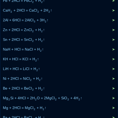
Pb + 2HCl = PbCl
+ H
↑
➤
2
2
CaH
+ 2HCl = CaCl
+ 2H
↑
➤
2
2
2
2Al + 6HCl = 2AlCl
+ 3H
↑
➤
3
2
Zn + 2HCl = ZnCl
+ H
↑
➤
2
2
Sn + 2HCl = SnCl
+ H
↑
➤
2
2
NaH + HCl = NaCl + H
↑
➤
2
KH + HCl = KCl + H
↑
➤
2
LiH + HCl = LiCl + H
↑
➤
2
Ni + 2HCl = NiCl
+ H
↑
➤
2
2
Be + 2HCl = BeCl
+ H
↑
➤
2
2
Mg
Si + 4HCl + 2H
O = 2MgCl
+ SiO
+ 4H
↑
➤
2
2
2
2
2
Mg + 2HCl = MgCl
+ H
↑
➤
2
2
Ba + 2HCl = BaCl
+ H
↑
➤