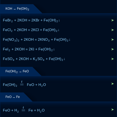
KOH → Fe(OH)
2
FeBr
+ 2KOH = 2KBr + Fe(OH)
↓
➤
2
2
FeCl
+ 2KOH = 2KCl + Fe(OH)
↓
➤
2
2
Fe(NO
)
+ 2KOH = 2KNO
+ Fe(OH)
↓
➤
3
2
3
2
FeI
+ 2KOH = 2KI + Fe(OH)
↓
➤
2
2
FeSO
+ 2KOH = K
SO
+ Fe(OH)
↓
➤
4
2
4
2
Fe(OH)
→ FeO
2
t
=
➤
Fe(OH)
=
t
FeO + H
O
2
2
FeO → Fe
t
=
➤
FeO + H
=
t
Fe + H
O
2
2