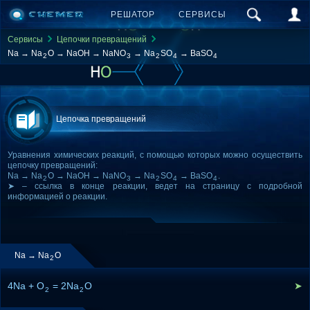
РЕШАТОР
СЕРВИСЫ
Сервисы
Цепочки превращений
Na → Na
O → NaOH → NaNO
→ Na
SO
→ BaSO
2
3
2
4
4
Цепочка превращений
Уравнения химических реакций, с помощью которых можно осуществить
цепочку превращений:
Na → Na
O → NaOH → NaNO
→ Na
SO
→ BaSO
.
2
3
2
4
4
➤ – ссылка в конце реакции, ведет на страницу с подробной
информацией о реакции.
Na → Na
O
2
4Na + O
= 2Na
O
➤
2
2