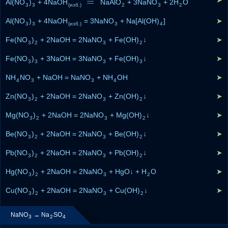
=
➤
Al(NO
)
+ 4NaOH
=
t
NaAlO
+ 3NaNO
+ 2H
O
3
3
(изб.)
2
3
2
Al(NO
)
+ 4NaOH
= 3NaNO
+ Na[Al(OH)
]
➤
3
3
(изб.)
3
4
Fe(NO
)
+ 2NaOH = 2NaNO
+ Fe(OH)
↓
➤
3
2
3
2
Fe(NO
)
+ 3NaOH = 3NaNO
+ Fe(OH)
↓
➤
3
3
3
3
NH
NO
+ NaOH = NaNO
+ NH
OH
➤
4
3
3
4
Zn(NO
)
+ 2NaOH = 2NaNO
+ Zn(OH)
↓
➤
3
2
3
2
Mg(NO
)
+ 2NaOH = 2NaNO
+ Mg(OH)
↓
➤
3
2
3
2
Be(NO
)
+ 2NaOH = 2NaNO
+ Be(OH)
↓
➤
3
2
3
2
Pb(NO
)
+ 2NaOH = 2NaNO
+ Pb(OH)
↓
➤
3
2
3
2
Hg(NO
)
+ 2NaOH = 2NaNO
+ HgO↓ + H
O
➤
3
2
3
2
Cu(NO
)
+ 2NaOH = 2NaNO
+ Cu(OH)
↓
➤
3
2
3
2
NaNO
→ Na
SO
3
2
4