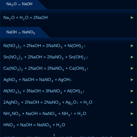
Na
O → NaOH
2
Na
O + H
O = 2NaOH
➤
2
2
NaOH → NaNO
3
Ni(NO
)
+ 2NaOH = 2NaNO
+ Ni(OH)
↓
➤
3
2
3
2
Sn(NO
)
+ 2NaOH = 2NaNO
+ Sn(OH)
↓
➤
3
2
3
2
Ca(NO
)
+ 2NaOH = 2NaNO
+ Ca(OH)
↓
➤
3
2
3
2
AgNO
+ NaOH = NaNO
+ AgOH↓
➤
3
3
Al(NO
)
+ 3NaOH = 3NaNO
+ Al(OH)
↓
➤
3
3
3
3
2AgNO
+ 2NaOH = 2NaNO
+ Ag
O↓ + H
O
➤
3
3
2
2
NH
NO
+ NaOH = NaNO
+ NH
↑ + H
O
➤
4
3
3
3
2
HNO
+ NaOH = NaNO
+ H
O
➤
3
3
2
t